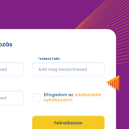
kozás
KERESZTNÉV
Elfogadom az
adatkezelési
nyilatkozatot
.
Feliratkozom