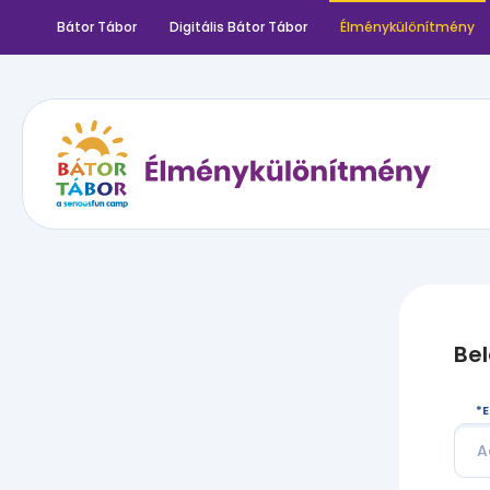
Bátor Tábor
Digitális Bátor Tábor
Élménykülönítmény
Be
E