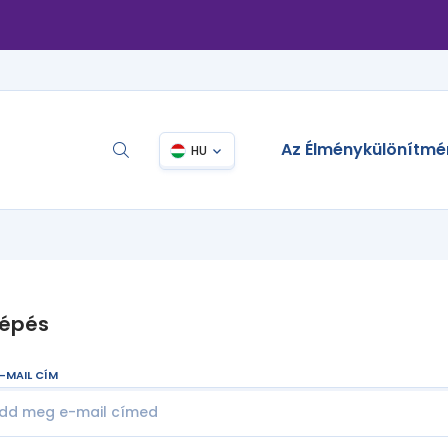
Az Élménykülönítmé
HU
lépés
-MAIL CÍM