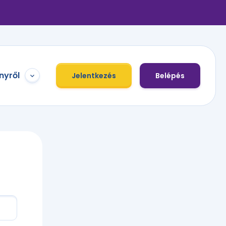
nyről
Jelentkezés
Belépés