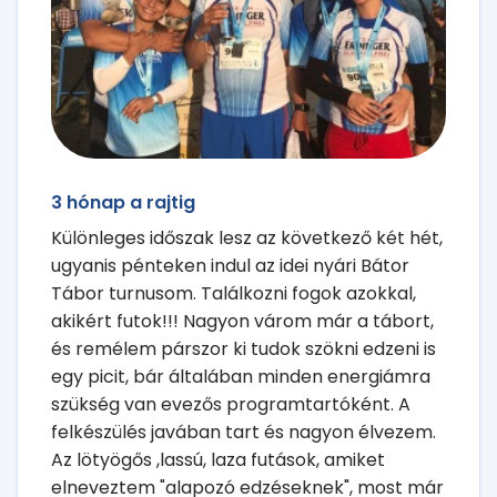
3 hónap a rajtig
Különleges időszak lesz az következő két hét,
ugyanis pénteken indul az idei nyári Bátor
Tábor turnusom. Találkozni fogok azokkal,
akikért futok!!! Nagyon várom már a tábort,
és remélem párszor ki tudok szökni edzeni is
egy picit, bár általában minden energiámra
szükség van evezős programtartóként. A
felkészülés javában tart és nagyon élvezem.
Az lötyögős ,lassú, laza futások, amiket
elneveztem "alapozó edzéseknek", most már