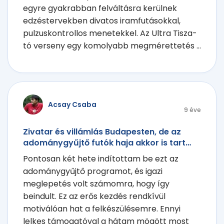
egyre gyakrabban felváltásra kerülnek
edzéstervekben divatos iramfutásokkal,
pulzuskontrollos menetekkel. Az Ultra Tisza-
tó verseny egy komolyabb megmérettetés ...
Acsay Csaba
9 éve
Zivatar és villámlás Budapesten, de az
adománygyűjtő futók haja akkor is tart…
Pontosan két hete indítottam be ezt az
adománygyűjtő programot, és igazi
meglepetés volt számomra, hogy így
beindult. Ez az erős kezdés rendkívül
motiválóan hat a felkészülésemre. Ennyi
lelkes támogatóval a hátam mögött most