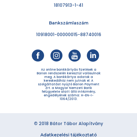
18107913-1-41
Bankszámlaszám
10918001-00000015-88740016
Az online bankkártyás fizetések a
Barion rendszerén keresztül valósulnak
meg. A bankkártya adatok a
kereskedőhöz nem jutnak el. A
szolgáltatást nyújtó Barion Payment
Zrt. a Magyar Nemzeti Bank
felügyelete alatt álló intézmény,
engedélyének száma: H-EN-I-
1064/2013.
© 2018 Bátor Tábor Alapítvány
Adatkezelési tájékoztató