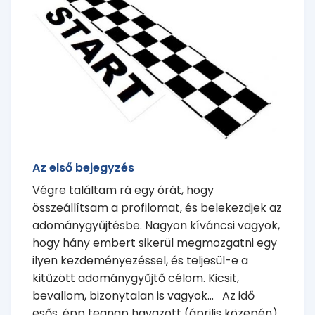
Az első bejegyzés
Végre találtam rá egy órát, hogy
összeállítsam a profilomat, és belekezdjek az
adománygyűjtésbe. Nagyon kíváncsi vagyok,
hogy hány embert sikerül megmozgatni egy
ilyen kezdeményezéssel, és teljesül-e a
kitűzött adománygyűjtő célom. Kicsit,
bevallom, bizonytalan is vagyok... Az idő
esős, épp tegnap havazott (április közepén),