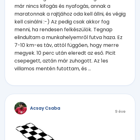
már nincs kifogás és nyafogás, annak a
maratonnak a rajtjához oda kell állni, és végig
kell csinálni :-) Az pedig csak akkor fog
menni, ha rendesen felkészülök. Tegnap
elindultam a munkahelyemről futva haza. Ez
7-10 km-es táv, attól függően, hogy merre
megyek. 10 perc után eleredt az eső. Picit
csepegett, aztán már zuhogott. Az 1es
villamos mentén futottam, és ...
Acsay Csaba
9 éve