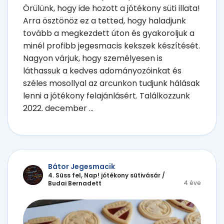
Örülünk, hogy ide hozott a jótékony süti illata!
Arra ösztönöz ez a tetted, hogy haladjunk
tovább a megkezdett úton és gyakoroljuk a
minél profibb jegesmacis kekszek készítését.
Nagyon várjuk, hogy személyesen is
láthassuk a kedves adományozóinkat és
széles mosollyal az arcunkon tudjunk hálásak
lenni a jótékony felajánlásért. Találkozzunk
2022. december ...
Bátor Jegesmacik
4. Süss fel, Nap! jótékony sütivásár
/
4 éve
Budai Bernadett