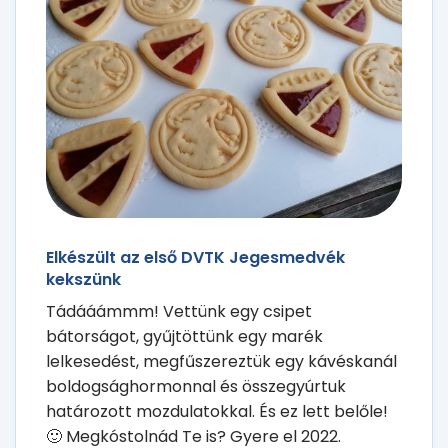
Elkészült az első DVTK Jegesmedvék
kekszünk
Tádááámmm! Vettünk egy csipet
bátorságot, gyűjtöttünk egy marék
lelkesedést, megfűszereztük egy kávéskanál
boldogsághormonnal és összegyúrtuk
határozott mozdulatokkal. És ez lett belőle!
🙂 Megkóstolnád Te is? Gyere el 2022.