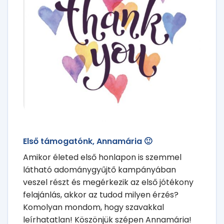
Első támogatónk, Annamária 🙂
Amikor életed első honlapon is szemmel
látható adománygyűjtő kampányában
veszel részt és megérkezik az első jótékony
felajánlás, akkor az tudod milyen érzés?
Komolyan mondom, hogy szavakkal
leírhatatlan! Köszönjük szépen Annamária!