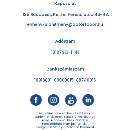
Kapcsolat
1135 Budapest, Reitter Ferenc utca 46-48.
elmenykulonitmeny@batortabor.hu
Adószám
18107913-1-41
Bankszámlaszám
10918001-00000015-88740016
Az online bankkártyás fizetések a
Barion rendszerén keresztül valósulnak
meg. A bankkártya adatok a
kereskedőhöz nem jutnak el. A
szolgáltatást nyújtó Barion Payment