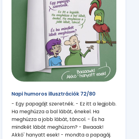
Napi humoros illusztrációk 72/80
- Egy papagájt szeretnék. - Ez itt a legjobb.
Ha meghúzza a bal lábát, énekel. Ha
meghúzza a jobb lábát, táncol. - És ha
mindkét lábát meghúzom? - Bwaaak!
Akkó' hanyatt esek! - mondta a papagáj.