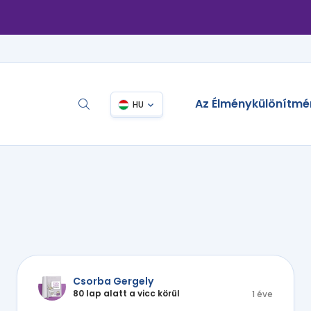
Az Élménykülönítmé
HU
Csorba Gergely
80 lap alatt a vicc körül
1 éve