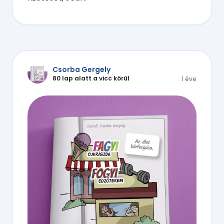
Csorba Gergely
80 lap alatt a vicc körül
1 éve