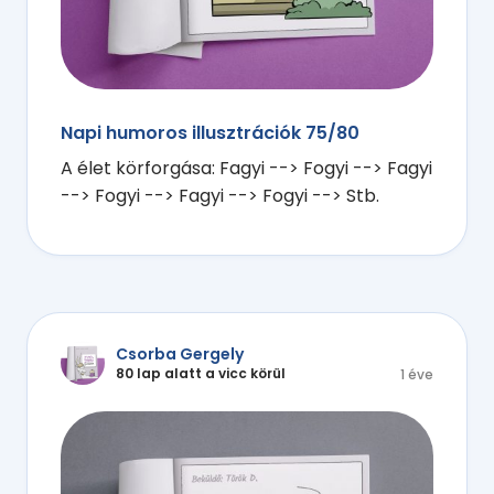
Napi humoros illusztrációk 75/80
A élet körforgása: Fagyi --> Fogyi --> Fagyi
--> Fogyi --> Fagyi --> Fogyi --> Stb.
Csorba Gergely
80 lap alatt a vicc körül
1 éve