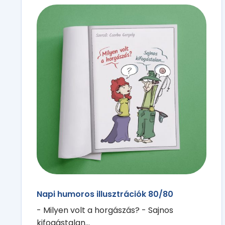
Napi humoros illusztrációk 80/80
- Milyen volt a horgászás? - Sajnos
kifogástalan...