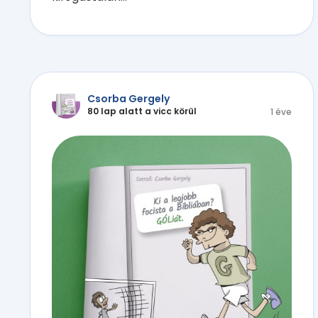
Csorba Gergely
80 lap alatt a vicc körül
1 éve