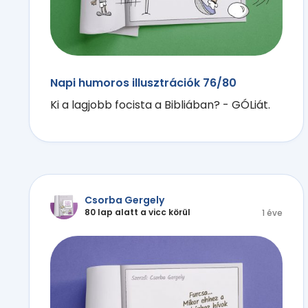
Napi humoros illusztrációk 76/80
Ki a lagjobb focista a Bibliában? - GÓLiát.
Csorba Gergely
80 lap alatt a vicc körül
1 éve