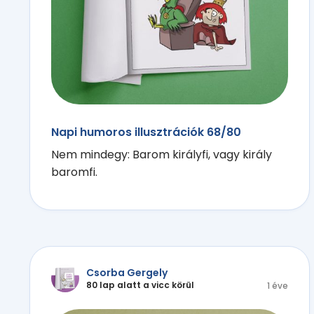
Napi humoros illusztrációk 68/80
Nem mindegy: Barom királyfi, vagy király
baromfi.
Csorba Gergely
80 lap alatt a vicc körül
1 éve