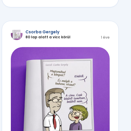
Csorba Gergely
80 lap alatt a vicc körül
1 éve