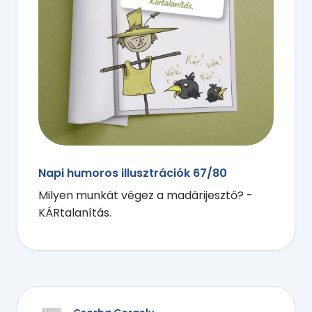
Napi humoros illusztrációk 67/80
Milyen munkát végez a madárijesztő? -
KÁRtalanítás.