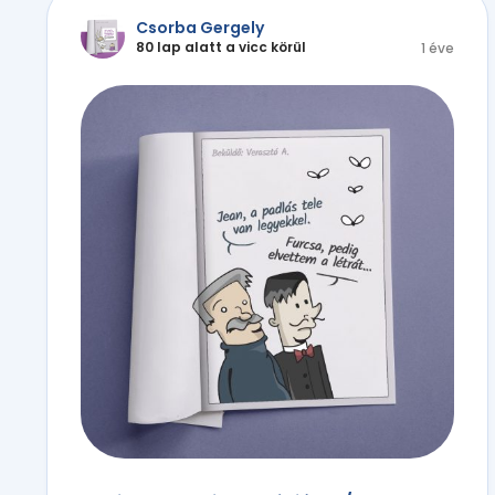
Csorba Gergely
80 lap alatt a vicc körül
1 éve