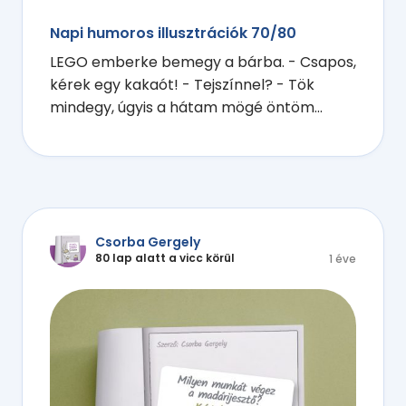
Napi humoros illusztrációk 70/80
LEGO emberke bemegy a bárba. - Csapos,
kérek egy kakaót! - Tejszínnel? - Tök
mindegy, úgyis a hátam mögé öntöm...
Csorba Gergely
80 lap alatt a vicc körül
1 éve