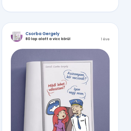
Csorba Gergely
80 lap alatt a vicc körül
1 éve