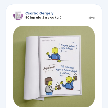
Csorba Gergely
80 lap alatt a vicc körül
1 éve