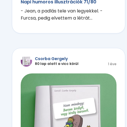
Napi humoros illusztrációk 71/80
- Jean, a padlás tele van legyekkel. -
Furcsa, pedig elvettem a létrát...
Csorba Gergely
80 lap alatt a vicc körül
1 éve