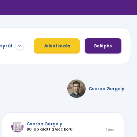
nyről
Jelentkezés
Belépés
Csorba Gergely
Csorba Gergely
80 lap alatt a vicc körül
1 éve