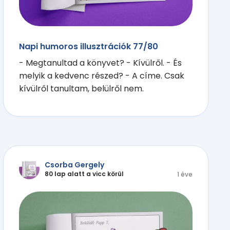
Napi humoros illusztrációk 77/80
- Megtanultad a könyvet? - Kívülről. - És
melyik a kedvenc részed? - A címe. Csak
kívülről tanultam, belülről nem.
Csorba Gergely
80 lap alatt a vicc körül
1 éve