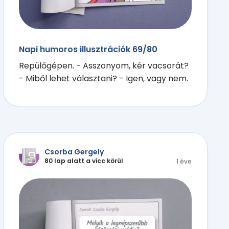
Napi humoros illusztrációk 69/80
Repülőgépen. - Asszonyom, kér vacsorát?
- Miből lehet választani? - Igen, vagy nem.
Csorba Gergely
80 lap alatt a vicc körül
1 éve