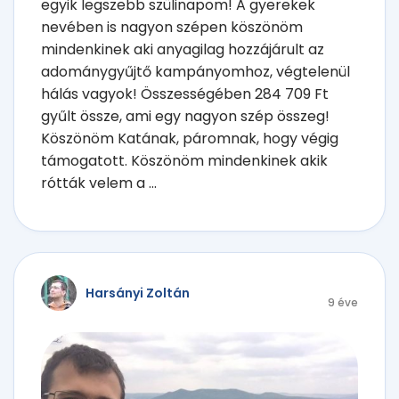
egyik legszebb szülinapom! A gyerekek
nevében is nagyon szépen köszönöm
mindenkinek aki anyagilag hozzájárult az
adománygyűjtő kampányomhoz, végtelenül
hálás vagyok! Összességében 284 709 Ft
gyűlt össze, ami egy nagyon szép összeg!
Köszönöm Katának, páromnak, hogy végig
támogatott. Köszönöm mindenkinek akik
rótták velem a ...
Harsányi Zoltán
9 éve