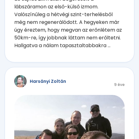
lábszáramon az első-külső izmom.
Valószínűleg a hétvégi szint-terhelésből
még nem regenerálódott. A hegyeken már
úgy éreztem, hogy megvan az erőnlétem az
50km-re, így jobbnak láttam nem erőltetni.
Hallgatva a nálam tapasztaltabbakra ...
Harsányi Zoltán
9 éve