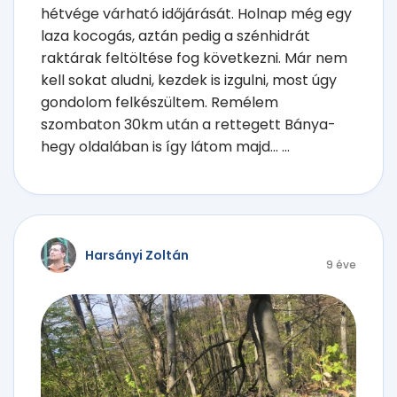
hétvége várható időjárását. Holnap még egy
laza kocogás, aztán pedig a szénhidrát
raktárak feltöltése fog következni. Már nem
kell sokat aludni, kezdek is izgulni, most úgy
gondolom felkészültem. Remélem
szombaton 30km után a rettegett Bánya-
hegy oldalában is így látom majd... ...
Harsányi Zoltán
9 éve