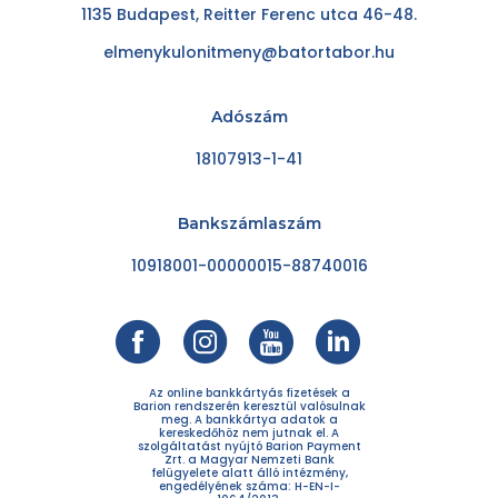
1135 Budapest, Reitter Ferenc utca 46-48.
elmenykulonitmeny@batortabor.hu
Adószám
18107913-1-41
Bankszámlaszám
10918001-00000015-88740016
Az online bankkártyás fizetések a
Barion rendszerén keresztül valósulnak
meg. A bankkártya adatok a
kereskedőhöz nem jutnak el. A
szolgáltatást nyújtó Barion Payment
Zrt. a Magyar Nemzeti Bank
felügyelete alatt álló intézmény,
engedélyének száma: H-EN-I-