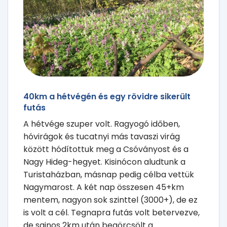
40km a hétvégén és egy rövidre sikerült
futás
A hétvége szuper volt. Ragyogó időben,
hóvirágok és tucatnyi más tavaszi virág
között hódítottuk meg a Csóványost és a
Nagy Hideg-hegyet. Kisinócon aludtunk a
Turistaházban, másnap pedig célba vettük
Nagymarost. A két nap összesen 45+km
mentem, nagyon sok szinttel (3000+), de ez
is volt a cél. Tegnapra futás volt betervezve,
de sajnos 2km után begörcsölt a