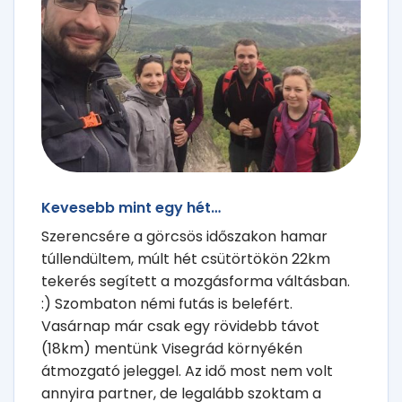
Kevesebb mint egy hét…
Szerencsére a görcsös időszakon hamar
túllendültem, múlt hét csütörtökön 22km
tekerés segített a mozgásforma váltásban.
:) Szombaton némi futás is belefért.
Vasárnap már csak egy rövidebb távot
(18km) mentünk Visegrád környékén
átmozgató jeleggel. Az idő most nem volt
annyira partner, de legalább szoktam a