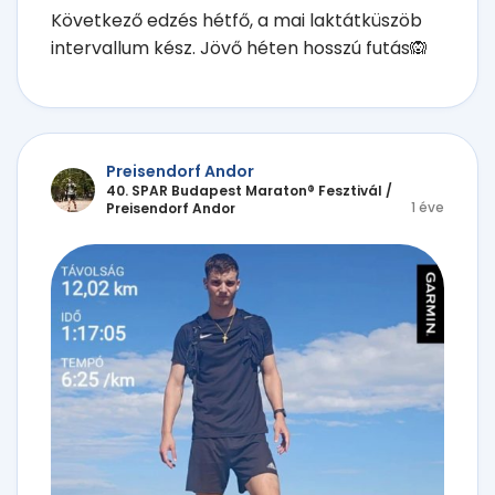
Következő edzés hétfő, a mai laktátküszöb
intervallum kész. Jövő héten hosszú futás🙉
Preisendorf Andor
40. SPAR Budapest Maraton® Fesztivál
/
1 éve
Preisendorf Andor