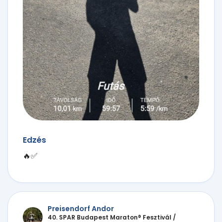
Edzés
🔥✅️
Preisendorf Andor
40. SPAR Budapest Maraton® Fesztivál
/