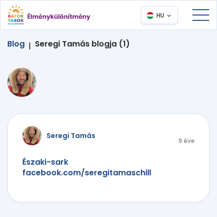
HU
Blog
Seregi Tamás blogja (1)
|
Seregi Tamás
9 éve
Északi-sark
facebook.com/seregitamaschill