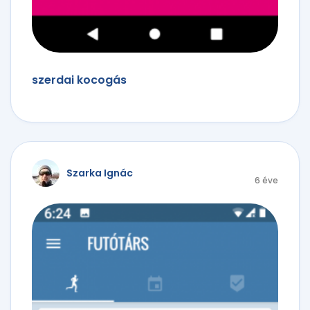
szerdai kocogás
Szarka Ignác
6 éve