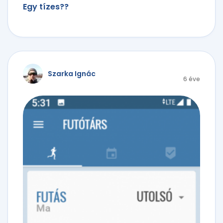
Egy tízes??
Szarka Ignác
6 éve