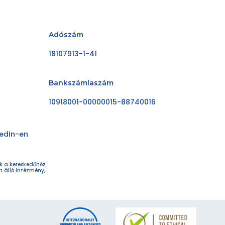
Adószám
18107913-1-41
Bankszámlaszám
10918001-00000015-88740016
kedIn-en
ok a kereskedőhöz
t álló intézmény,