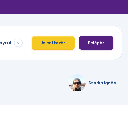
nyről
Jelentkezés
Belépés
Szarka Ignác