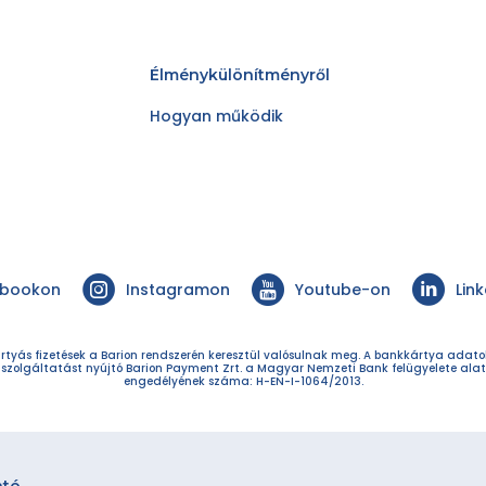
Élménykülönítményről
Hogyan működik
ebookon
Instagramon
Youtube-on
Lin
rtyás fizetések a Barion rendszerén keresztül valósulnak meg. A bankkártya adat
 szolgáltatást nyújtó Barion Payment Zrt. a Magyar Nemzeti Bank felügyelete alat
engedélyének száma: H-EN-I-1064/2013.