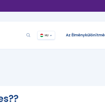
Az Élménykülönítmé
HU
zes??