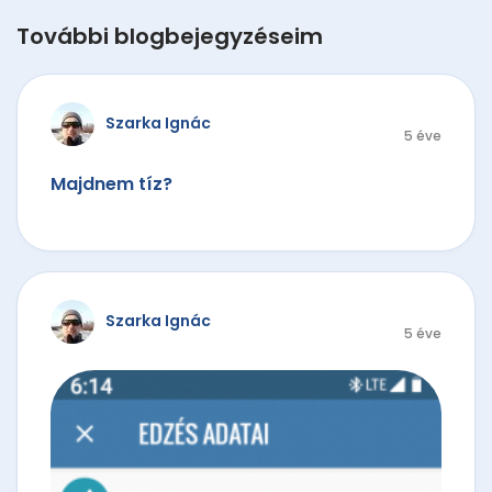
További blogbejegyzéseim
Szarka Ignác
5 éve
Majdnem tíz?
Szarka Ignác
5 éve