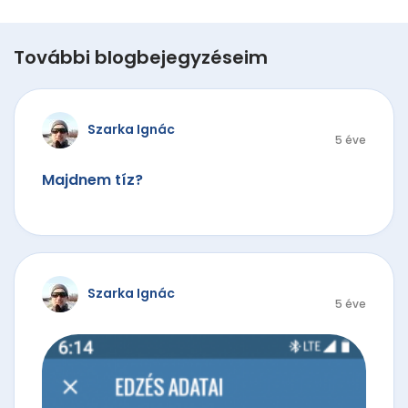
További blogbejegyzéseim
Szarka Ignác
5 éve
Majdnem tíz?
Szarka Ignác
5 éve