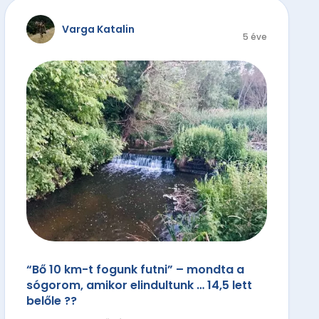
Varga Katalin
5 éve
“Bő 10 km-t fogunk futni” – mondta a
sógorom, amikor elindultunk … 14,5 lett
belőle ??