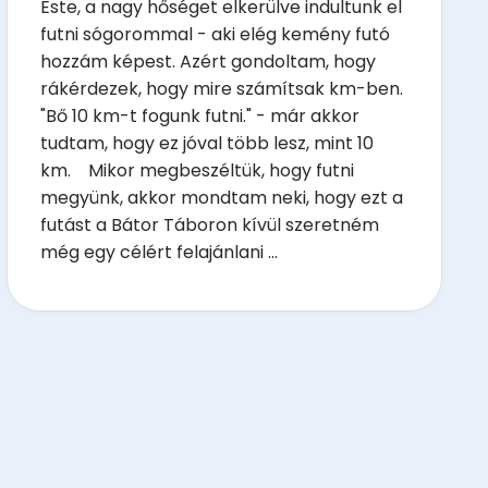
Este, a nagy hőséget elkerülve indultunk el
futni sógorommal - aki elég kemény futó
hozzám képest. Azért gondoltam, hogy
rákérdezek, hogy mire számítsak km-ben.
"Bő 10 km-t fogunk futni." - már akkor
tudtam, hogy ez jóval több lesz, mint 10
km. Mikor megbeszéltük, hogy futni
megyünk, akkor mondtam neki, hogy ezt a
futást a Bátor Táboron kívül szeretném
még egy célért felajánlani ...