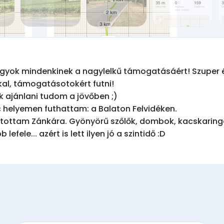
yok mindenkinek a nagylelkű támogatásáért! Szuper él
l, támogatásotokért futni!

 ajánlani tudom a jövőben ;) 

 helyemen futhattam: a Balaton Felvidéken. 

tottam Zánkára. Gyönyörű szőlők, dombok, kacskaringós
lefele... azért is lett ilyen jó a szintidő :D 