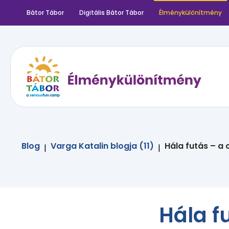
Bátor Tábor
Digitális Bátor Tábor
Élménykülönítmény
Blog
Varga Katalin blogja (11)
Hála futás – a c
|
|
Hála fu