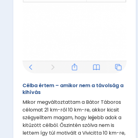
Célba értem – amikor nem a távolság a
kihívás
Mikor megváltoztattam a Bátor Táboros
célomat 21 km-ről 10 km-re, akkor kicsit
szégyelltem magam, hogy lejjebb adok a
kitűzött célból. Őszintén szólva nem is
lettem így túl motivált a Vivicitta 10 km-re,