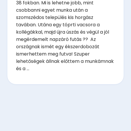
38 fokban. Mi is lehetne jobb, mint
csobbanni egyet munka után a
szomszédos település kis horgász
tavában. Utána egy tóprti vacsora a
kollégákkal, majd újra úszás és végül a jól
megérdemelt napzáró futás ?? Az
országnak ismét egy ékszerdobozát
ismerhettem meg futva! Szuper
lehetőségek állnak előttem a munkámnak
és a ...