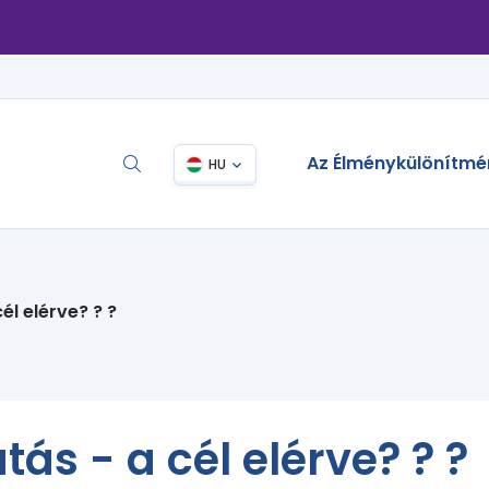
Az Élménykülönítmé
HU
él elérve? ? ?
tás - a cél elérve? ? ?