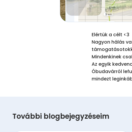
Elértük a célt <3 

Nagyon hálás vag
támogatásotokka
Mindenkinek csak
Az egyik kedvenc
Óbudavárról lefu
mindezt leginkább 
További blogbejegyzéseim