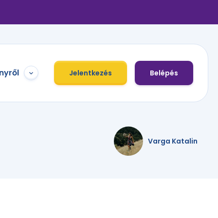
nyről
Jelentkezés
Belépés
Varga Katalin