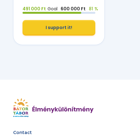
491 000 Ft
Goal
600 000 Ft
81 %
I support it!
Contact