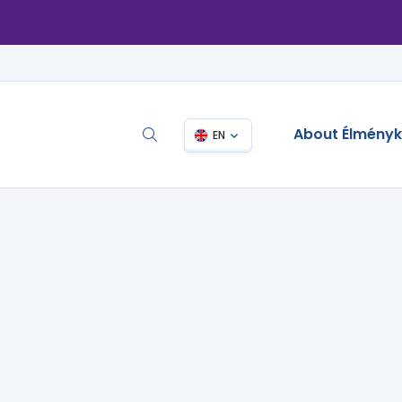
About Élmény
EN