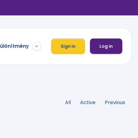
különítmény
Sign in
Log in
All
Active
Previous