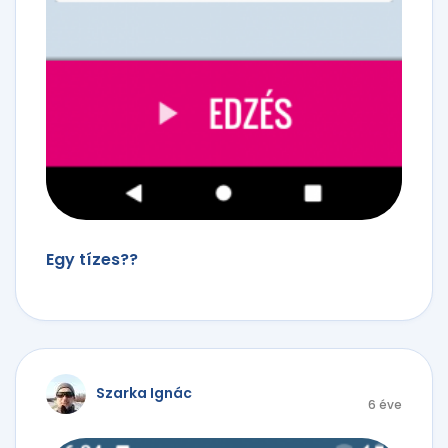
Egy tízes??
Szarka Ignác
6 éve