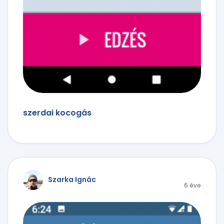
szerdai kocogás
Szarka Ignác
6 éve