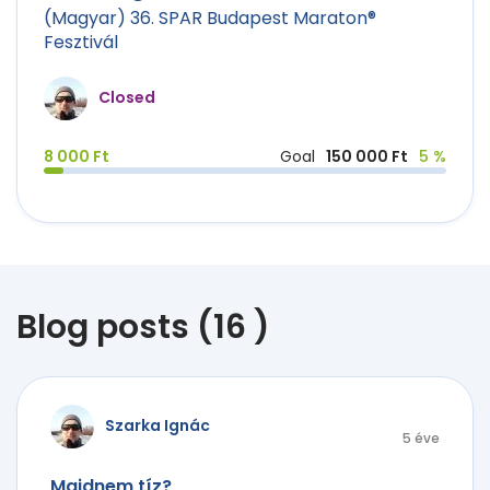
(Magyar) 36. SPAR Budapest Maraton®
Fesztivál
Closed
8 000 Ft
Goal
150 000 Ft
5 %
Blog posts (16 )
Szarka Ignác
5 éve
Majdnem tíz?