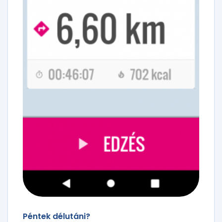
Péntek délutáni?