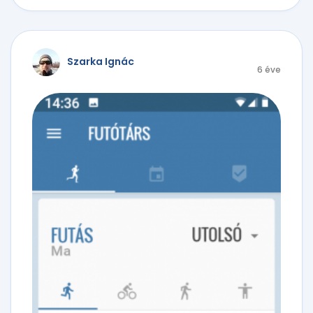
Szarka Ignác
6 éve