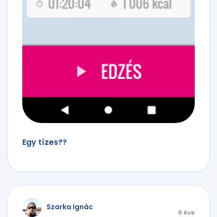
Egy tízes??
Szarka Ignác
6 éve