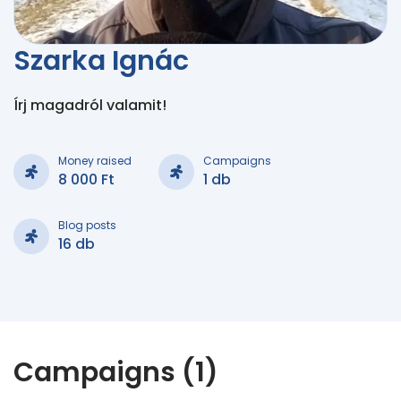
Szarka Ignác
Írj magadról valamit!
Money raised
Campaigns
8 000 Ft
1 db
Blog posts
16 db
Campaigns (1)