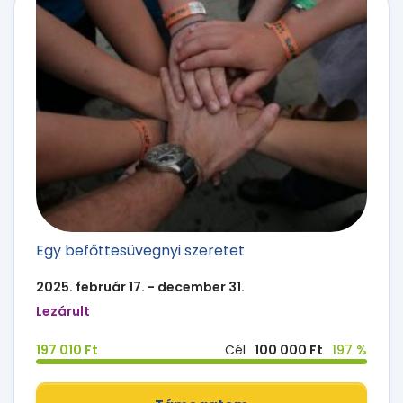
Egy befőttesüvegnyi szeretet
2025. február 17. - december 31.
Lezárult
197 010 Ft
Cél
100 000 Ft
197 %