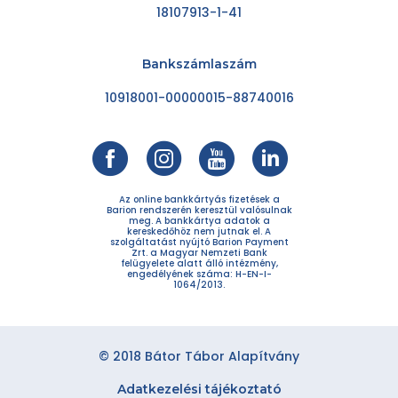
18107913-1-41
Bankszámlaszám
10918001-00000015-88740016
Az online bankkártyás fizetések a
Barion rendszerén keresztül valósulnak
meg. A bankkártya adatok a
kereskedőhöz nem jutnak el. A
szolgáltatást nyújtó Barion Payment
Zrt. a Magyar Nemzeti Bank
felügyelete alatt álló intézmény,
engedélyének száma: H-EN-I-
1064/2013.
© 2018 Bátor Tábor Alapítvány
Adatkezelési tájékoztató