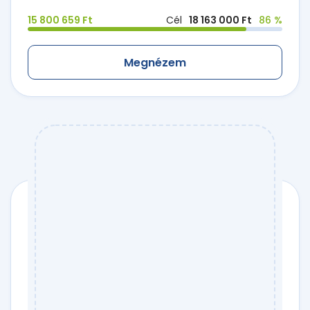
15 800 659 Ft
Cél
18 163 000 Ft
86 %
Megnézem