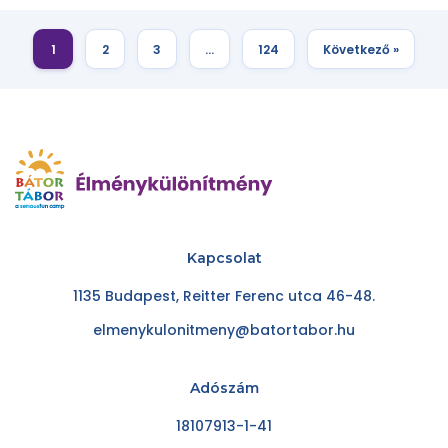
1
2
3
…
124
Következő »
Kapcsolat
1135 Budapest, Reitter Ferenc utca 46-48.
elmenykulonitmeny@batortabor.hu
Adószám
18107913-1-41