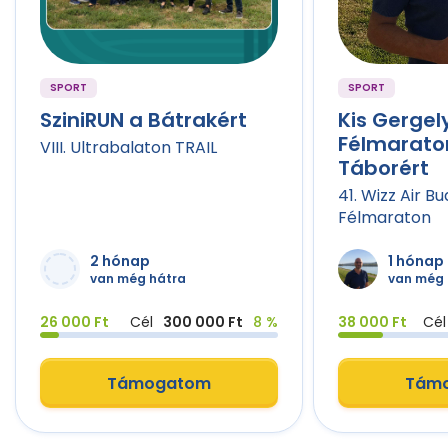
SPORT
SPORT
SziniRUN a Bátrakért
Kis Gergel
Félmarato
VIII. Ultrabalaton TRAIL
Táborért
41. Wizz Air B
Félmaraton
2 hónap
1 hónap
van még hátra
van még 
26 000 Ft
Cél
300 000 Ft
8 %
38 000 Ft
Cél
Támogatom
Tám