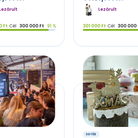
Lezárult
Lezárult
0 Ft
Cél
300 000 Ft
91 %
301 000 Ft
Cél
300 000 
EGYÉB