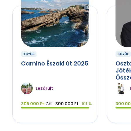
EGYÉB
EGYÉB
Camino Északi út 2025
Oszta
Jóté
Össz
Lezárult
305 000 Ft
Cél
300 000 Ft
101 %
300 00