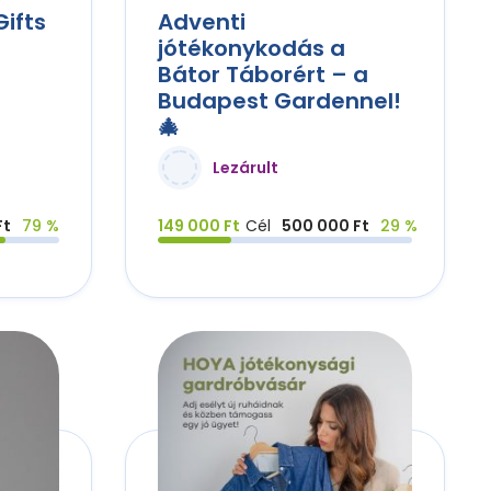
ifts
Adventi
jótékonykodás a
Bátor Táborért – a
Budapest Gardennel!
🎄
Lezárult
Ft
79 %
149 000 Ft
Cél
500 000 Ft
29 %