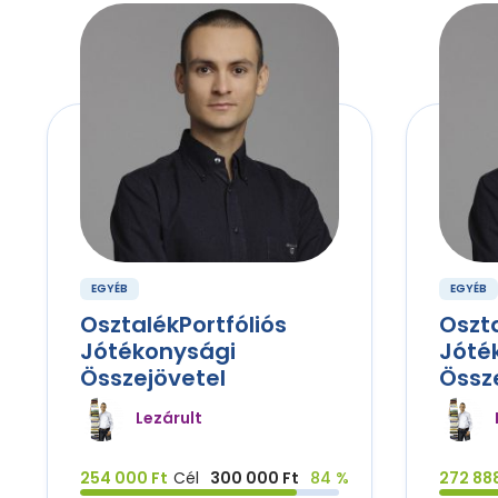
EGYÉB
EGYÉB
OsztalékPortfóliós
Oszta
Jótékonysági
Jóté
Összejövetel
Össz
Lezárult
254 000 Ft
Cél
300 000 Ft
84 %
272 888