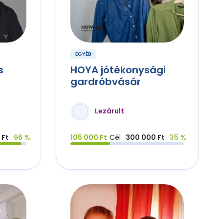
EGYÉB
s
HOYA jótékonysági
gardróbvásár
Lezárult
 Ft
96 %
105 000 Ft
Cél
300 000 Ft
35 %