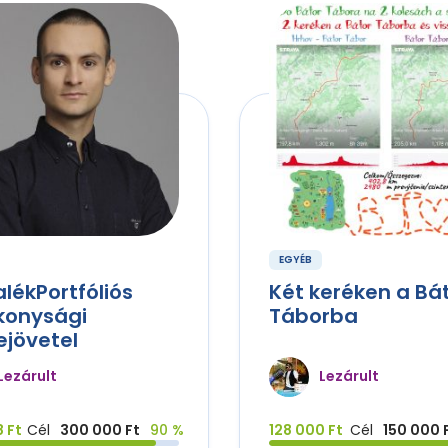
EGYÉB
lékPortfóliós
Két keréken a Bá
konysági
Táborba
ejövetel
Lezárult
Lezárult
 Ft
Cél
300 000 Ft
90 %
128 000 Ft
Cél
150 000 