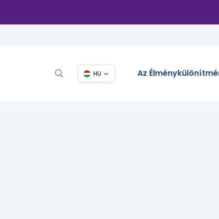
Az Élménykülönítmé
HU