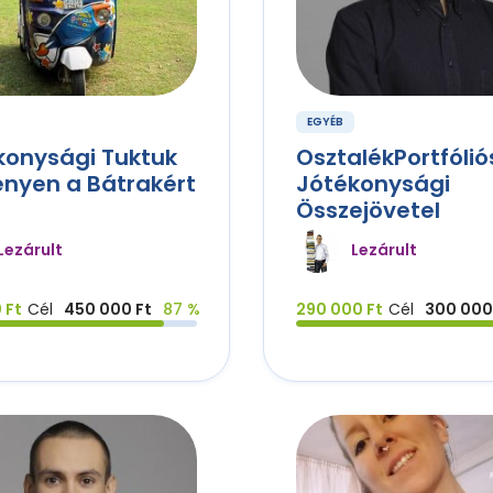
EGYÉB
konysági Tuktuk
OsztalékPortfólió
enyen a Bátrakért
Jótékonysági
Összejövetel
Lezárult
Lezárult
 Ft
Cél
450 000 Ft
87 %
290 000 Ft
Cél
300 000