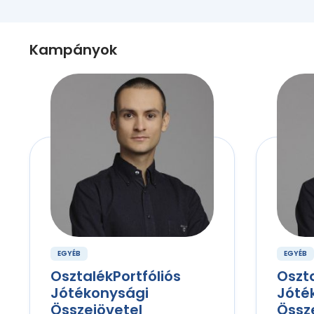
Kampányok
EGYÉB
EGYÉB
OsztalékPortfóliós
Oszta
Jótékonysági
Jóté
Összejövetel
Össz