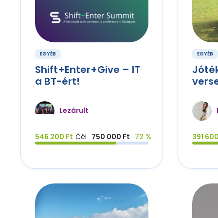
EGYÉB
EGYÉB
Shift+Enter+Give – IT
Jóté
a BT-ért!
vers
Lezárult
546 200 Ft
Cél
750 000 Ft
72 %
391 600