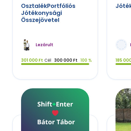
OsztalékPortfóliós
Jóté
Jótékonysági
Összejövetel
Lezárult
301 000 Ft
Cél
300 000 Ft
100 %
185 000