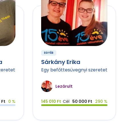
EGYÉB
a
Sárkány Erika
zeretet
Egy befőttesüvegnyi szeretet
Lezárult
 Ft
0 %
145 010 Ft
Cél
50 000 Ft
290 %