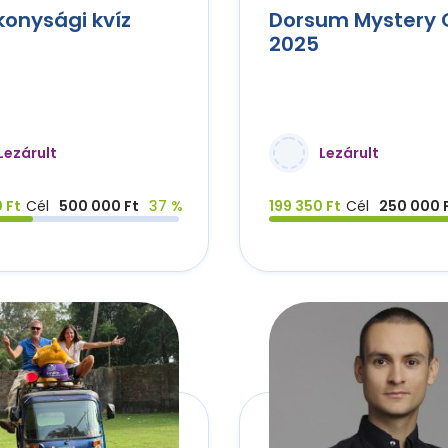
konysági kvíz
Dorsum Mystery G
2025
Lezárult
Lezárult
 Ft
Cél
500 000 Ft
37 %
199 350 Ft
Cél
250 000 