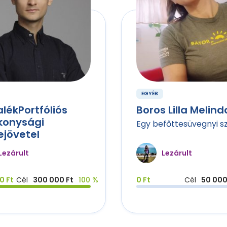
EGYÉB
lékPortfóliós
Boros Lilla Melind
konysági
Egy befőttesüvegnyi s
ejövetel
Lezárult
Lezárult
0 Ft
Cél
300 000 Ft
100 %
0 Ft
Cél
50 000