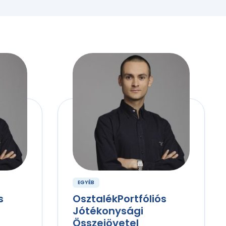
EGYÉB
s
OsztalékPortfóliós
Jótékonysági
Összejövetel