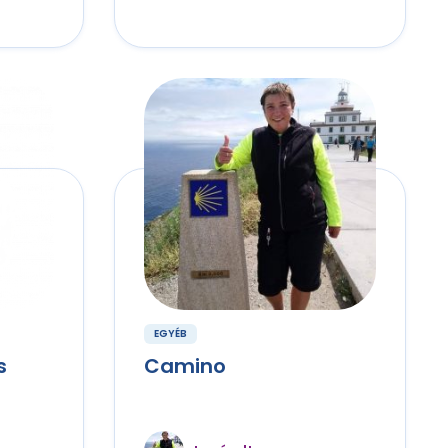
EGYÉB
s
Camino