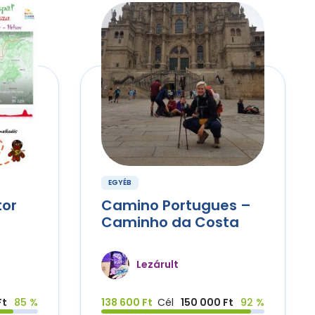
EGYÉB
tor
Camino Portugues –
Caminho da Costa
Lezárult
Ft
85 %
138 600 Ft
Cél
150 000 Ft
92 %