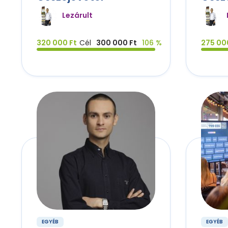
Lezárult
320 000 Ft
Cél
300 000 Ft
106 %
275 00
EGYÉB
EGYÉB