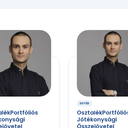
EGYÉB
lékPortfóliós
OsztalékPortfólió
konysági
Jótékonysági
ejövetel
Összejövetel