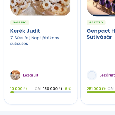
GASZTRO
GASZTRO
Kerék Judit
Genpact 
Sütivásár
7. Süss fel, Nap! jótékony
sütisütés
Lezárult
Lezárult
10 000 Ft
Cél
150 000 Ft
6 %
251 000 Ft
Cél