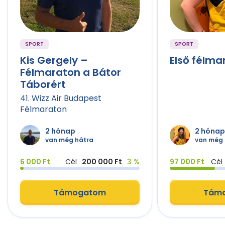
SPORT
SPORT
Kis Gergely –
Első félm
Félmaraton a Bátor
Táborért
41. Wizz Air Budapest
Félmaraton
2 hónap
2 hónap
van még hátra
van még 
6 000 Ft
Cél
200 000 Ft
3 %
97 000 Ft
Cél
Támogatom
Tám