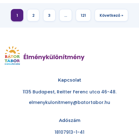
1
2
3
…
121
Következő »
Kapcsolat
1135 Budapest, Reitter Ferenc utca 46-48.
elmenykulonitmeny@batortabor.hu
Adószám
18107913-1-41