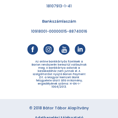
18107913-1-41
Bankszámlaszám
10918001-00000015-88740016
Az online bankkártyás fizetések a
Barion rendszerén keresztül valósulnak
meg. A bankkártya adatok a
kereskedőhöz nem jutnak el. A
szolgáltatást nyújtó Barion Payment
Zrt. a Magyar Nemzeti Bank
felügyelete alatt álló intézmény,
engedélyének száma: H-EN-I-
1064/2013.
© 2018 Bátor Tábor Alapítvány
Adatkezelési tájékoztató