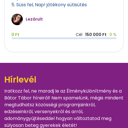
5. Süss fel, Nap! jótékony sütisütés
Lezárult
0 Ft
Cél
150 000 Ft
0 %
Hírlevél
Iratkozz fel, ne maradj le az Élménykülönítmény és a
Bátor Tábor híreiről! Nem spamelünk, mégis mindent
megtudhatsz közösségi programjainkról,
edzéseinkről, versenyekről és arról,
adománygyűjtéseddel hogyan változtatod meg
súlyosan beteg gyerekek életét!