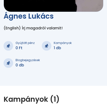
Ágnes Lukács
(English) Írj magadról valamit!
Gyűjtött pénz
Kampányok
0 Ft
1 db
Blogbejegyzések
0 db
Kampányok (1)