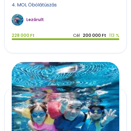
4. MOL Öbölátúszás
Lezárult
228 000 Ft
Cél
200 000 Ft
113 %