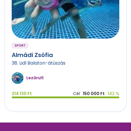
SPORT
Almádi Zsófia
38. Lidl Balaton-átúszás
Lezárult
214 130 Ft
Cél
150 000 Ft
142 %