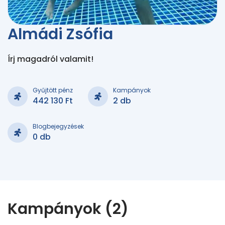
Almádi Zsófia
Írj magadról valamit!
Gyűjtött pénz
Kampányok
442 130 Ft
2 db
Blogbejegyzések
0 db
Kampányok (2)