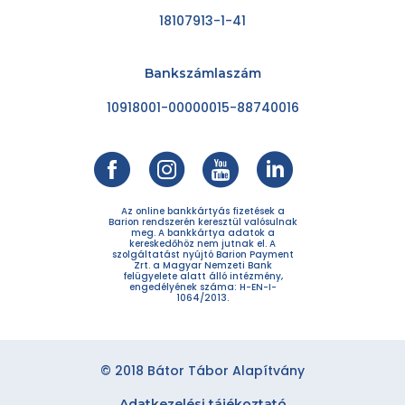
18107913-1-41
Bankszámlaszám
10918001-00000015-88740016
Az online bankkártyás fizetések a
Barion rendszerén keresztül valósulnak
meg. A bankkártya adatok a
kereskedőhöz nem jutnak el. A
szolgáltatást nyújtó Barion Payment
Zrt. a Magyar Nemzeti Bank
felügyelete alatt álló intézmény,
engedélyének száma: H-EN-I-
1064/2013.
© 2018 Bátor Tábor Alapítvány
Adatkezelési tájékoztató