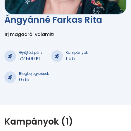
Ángyánné Farkas Rita
Írj magadról valamit!
Gyűjtött pénz
Kampányok
72 500 Ft
1 db
Blogbejegyzések
0 db
Kampányok (1)