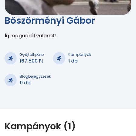
Böszörményi Gábor
Írj magadról valamit!
Gyűjtött pénz
Kampányok
167 500 Ft
1 db
Blogbejegyzések
0 db
Kampányok (1)