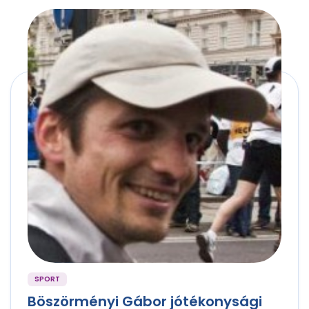
SPORT
Böszörményi Gábor jótékonysági