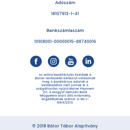
Adószám
18107913-1-41
Bankszámlaszám
10918001-00000015-88740016
Az online bankkártyás fizetések a
Barion rendszerén keresztül valósulnak
meg. A bankkártya adatok a
kereskedőhöz nem jutnak el. A
szolgáltatást nyújtó Barion Payment
Zrt. a Magyar Nemzeti Bank
felügyelete alatt álló intézmény,
engedélyének száma: H-EN-I-
1064/2013.
© 2018 Bátor Tábor Alapítvány