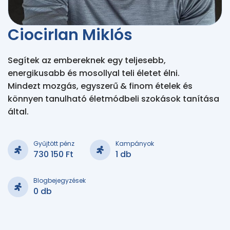
Ciocirlan Miklós
Segítek az embereknek egy teljesebb, 
energikusabb és mosollyal teli életet élni.

Mindezt mozgás, egyszerű & finom ételek és 
könnyen tanulható életmódbeli szokások tanítása 
által.
Gyűjtött pénz
Kampányok
730 150 Ft
1 db
Blogbejegyzések
0 db