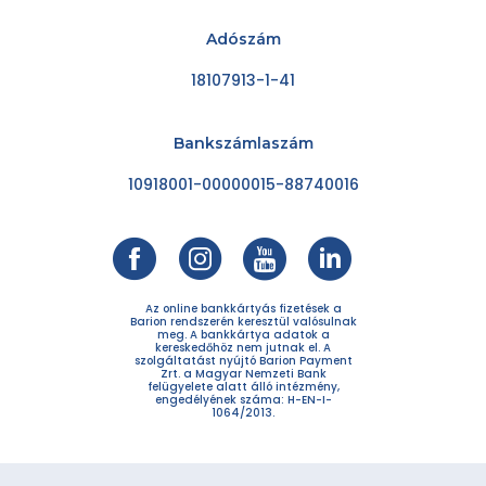
Adószám
18107913-1-41
Bankszámlaszám
10918001-00000015-88740016
Az online bankkártyás fizetések a
Barion rendszerén keresztül valósulnak
meg. A bankkártya adatok a
kereskedőhöz nem jutnak el. A
szolgáltatást nyújtó Barion Payment
Zrt. a Magyar Nemzeti Bank
felügyelete alatt álló intézmény,
engedélyének száma: H-EN-I-
1064/2013.