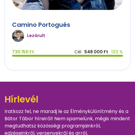
Camino Portogués
Lezárult
730 150 Ft
Cél
548 000 Ft
133 %
Hírlevél
Iratkozz fel, ne maradj le az Élménykülönítmény és a
Bátor Tábor híreiről! Nem spamelünk, mégis mindent
megtudhatsz közösségi programjainkról,
edzéseinkről, versenyekről és arról,