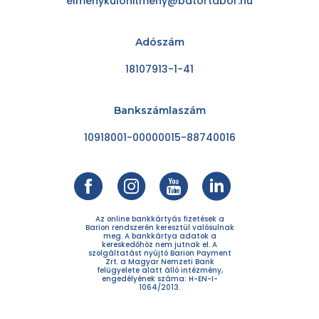
elmenykulonitmeny@batortabor.hu
Adószám
18107913-1-41
Bankszámlaszám
10918001-00000015-88740016
Az online bankkártyás fizetések a
Barion rendszerén keresztül valósulnak
meg. A bankkártya adatok a
kereskedőhöz nem jutnak el. A
szolgáltatást nyújtó Barion Payment
Zrt. a Magyar Nemzeti Bank
felügyelete alatt álló intézmény,
engedélyének száma: H-EN-I-
1064/2013.