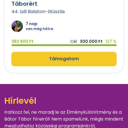
Táborért
44. Lidl Balaton-átúszás
7 nap
van még hátra
382 900 Ft
Cél
300 000 Ft
127 %
Támogatom
Hírlevél
Iratkozz fel, ne maradj le az Élménykülönítmény és a
Bátor Tábor híreiről! Nem spamelünk, mégis mindent
megtudhatsz közösségi programjainkról,