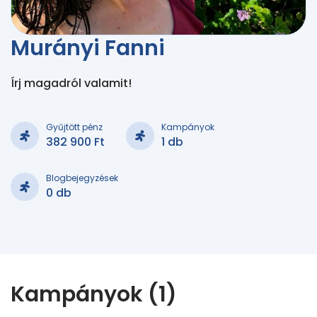
Murányi Fanni
Írj magadról valamit!
Gyűjtött pénz
Kampányok
382 900 Ft
1 db
Blogbejegyzések
0 db
Kampányok (1)