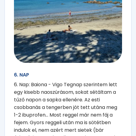
6. NAP
6. Nap: Baiona - Vigo Tegnap szerintem lett
egy kisebb naoszúrásom, sokat sétáltam a
tűző napon a sapka ellenére. Az esti
csobbanás a tengerben jót tett utána meg
1-2 ibuprofen... Most reggel már nem fáj a
fejem. Gyors reggeli után ma is sötétben
indulok el, nem azért mert sietek (bár