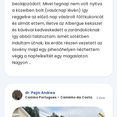
beolajozódott. Mivel tegnap nem volt nyitva
a közelben bolt (vasárnap lévén) így
reggelire az előző nap vásárolt főttkukoricát
és almát ettem, illetve az Albergue keksszel
és kávéval kedveskedett a zarándokoknak
így abból falatoztam. Ismét sötétben
indultam útnak, kis erdős részen vezetett az
ösvény majd egy pihenőhelyen nézhettem
végig a napfelkeltét egy magaslaton.
Nagyon ...
dr. Pejin Andrea
Camino Portugues – Caminho da Costa
2 éve