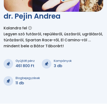
dr. Pejin Andrea
Kalandra fel 🙂

Legyen szó futásról, repülésről, úszásról, ugrálásról, 
túrázásról, Spartan Race-ről, El Camino-ról ... 
mindent bele a Bátor Táborért!
Gyűjtött pénz
Kampányok
461 800 Ft
3 db
Blogbejegyzések
11 db