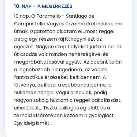
10. NAP – A MEGÉRKEZÉS
10.nap. O Faramello - Santiago de
Compostella Vegyes érzelmekkel indulok ma
útnak. Izgatottan aludtam el...most reggel
pedig egy részem fáj itthagyni ezt az
egészet. Nagyon szép helyeket jártam be...az
út csodás volt minden nehézségével és
megpróbáltatásával együtt. Az óceánt talán
a legnehezebb elengednem...az valami
fantasztikus érzéseket kelt bennem. A
látványa, az illata, a csobbanás benne...a
hullámok hangja. Végül elindulok, pedig
nagyon sokáig húztam a reggeli pakolászást,
cihelődést... Tiszta csillagos ég alatt és a
telihold kíséretében kezdem a gyaloglást.
Egy ideig ismét ...