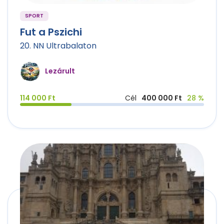
SPORT
Fut a Pszichi
20. NN Ultrabalaton
Lezárult
114 000 Ft
Cél
400 000 Ft
28 %