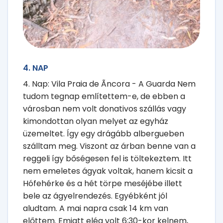
4. NAP
4. Nap: Vila Praia de Ãncora - A Guarda Nem
tudom tegnap említettem-e, de ebben a
városban nem volt donativos szállás vagy
kimondottan olyan melyet az egyház
üzemeltet. Így egy drágább albergueben
szálltam meg. Viszont az árban benne van a
reggeli így bőségesen fel is töltekeztem. Itt
nem emeletes ágyak voltak, hanem kicsit a
Hófehérke és a hét törpe meséjébe illett
bele az ágyelrendezés. Egyébként jól
aludtam. A mai napra csak 14 km van
előttem. Emiatt elég volt 6:30-kor kelnem,