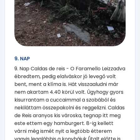
9. NAP
9. Nap Caldas de reis - O Faramello Leizzadva
ébredtem, pedig elalváskor jó levegő volt
bent, ment a klíma is. Hát visszaaludni már
nem akartam 4.40 körül volt. Úgyhogy gyors
kisurrantam a cuccaimmal a szobából és
nekiláttam összepakolni és reggelizni. Caldas
de Reis aranyos kis városka, tegnap itt meg
este ettem egy hamburgert. 8-ig kellett
várni még ismét nyit a legtöbb étterem
vagyis legalábbis a konyhájuk (italt előtte is