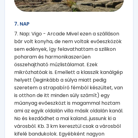
7. NAP
7. Nap: Vigo - Arcade Mivel ezen a szálláson
bár volt konyha, de nem voltak evőeszközök
sem edények, így felavathattam a szilikon
poharam és harmonikaszerűen
összehajtható műzlistálamat. Ezek
mikrózhatóak is. Emellett a klasszik kanálgép
helyett (leginkább a súlya miatt pedig
szeretem a strapabíró fémból készültet, van
is otthon de itt minden súly számít) egy
műanyag evőeszközt is magammal hoztam
ami az egyik oldalán villa másik oldalán kanál.
No és kezdődhet a mai kaland...jussunk ki a
városból. Kb. 3 km keresztül csak a városból
kifelé bandukolok. Egyébként nagyon