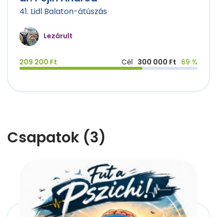
41. Lidl Balaton-átúszás
Lezárult
209 200 Ft
Cél
300 000 Ft
69 %
Csapatok (3)