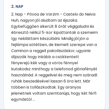
2. NAP
2. Nap - Póvoa de Varzim - Castelo do Neiva
Huh, nagyon jól aludtam az éjszaka.
Egybefüggően sikerült 8 órát végigaludni és
ébresztő nélkül 5-kor kipattantak a szemeim
így nekiláttam készülődni. Mindig jól jön a
fejlámpa sötétben, de kiemelt szerepe van a
Caminon a reggeli pakolászáskor, ugyanis
díjazzák hogy inkább a csökkentett
fényerejű kék vagy a vörös fénnyel
kutakodsz minthogy a telefonod glóriafényét
használnád. A reggelivel és meg nem száradt
ruhák beszedésével lassan 6 óra lett. Már
többen is tollászkodtak. Egy aranyos
jelenetnek voltam szemtanúja, hogy két férfi
egymástól ...