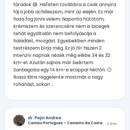
fáradok 😅. Hál'isten továbbra is csak annyira
fáj a jobb achilleszem, mint az elején. Ez már
haza fog jönni velem. Naponta hűtötöm,
krémezem és szerencsére nem is bicegek
tehát egyáltalán nem befolyásolja a
haladást, mozgást. Egyebekben minden
testrészem bírja még. Ez jó hír hiszen 2
intenzív napnak nézek még elébe 34 és 32
km-el. Azután sajnos már beértem
Santiagoba egy 14 km-e etappal hétfőn. 🙂
Rossz látni reggelente mostmár a nagy
rohanást, sokan ...
dr. Pejin Andrea
Camino Portugues – Caminho da Costa
2 éve