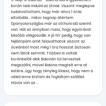
korán neki indulni az útnak. Viszont meglepve
tudatosítottam, hogy már nincs 1 órás
eltolódás... mikor tegnap átértem
Spanyolországba már az otthoni idő szerint
van. Hát ez annyiban rossz, hogy egyórával
később világosodik. A jó hír pedig, hogy van
fejlámpám amit felavathatok viszont az
óceánból most még 1 óra hosszat biztosan
nem látok semmit. Többen is voltak
koránkelők akik Baionán túl terveztek
megszállni, movel Baiona megtelt erre at
estére...úgy hogy tényleg klassz, hogy nem a
véletrenre bíztam és foglaltam szállást.
Hűvös van az ...