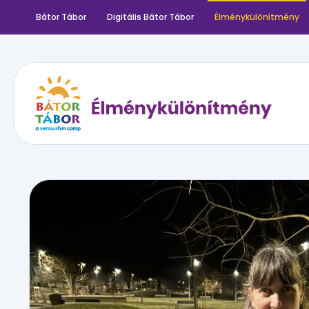
Bátor Tábor
Digitális Bátor Tábor
Élménykülönítmény