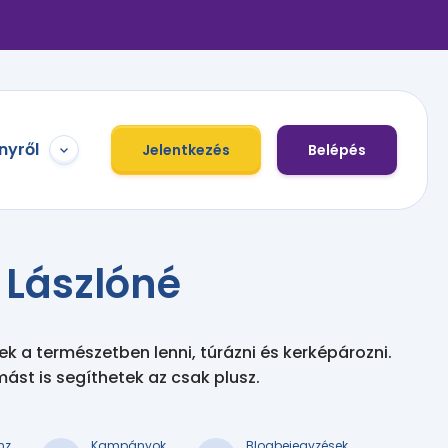
nyről
Jelentkezés
Belépés
 Lászlóné
k a természetben lenni, túrázni és kerképározni. 

ást is segíthetek az csak plusz.
nz
Kampányok
Blogbejegyzések