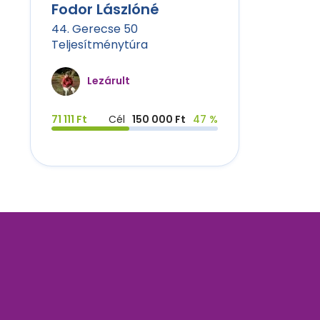
Fodor Lászlóné
44. Gerecse 50
Teljesítménytúra
Lezárult
71 111 Ft
Cél
150 000 Ft
47 %