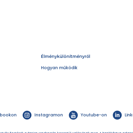
Élménykülönítményről
Hogyan működik
ebookon
Instagramon
Youtube-on
Lin