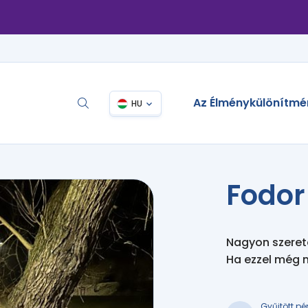
Az Élménykülönítmé
HU
Fodor
Nagyon szerete
Ha ezzel még m
Gyűjtött pé