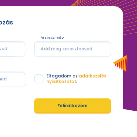
kozás
KERESZTNÉV
Elfogadom az
adatkezelési
nyilatkozatot
.
Feliratkozom