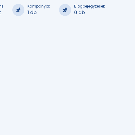
nz
Kampányok
Blogbejegyzések
t
1 db
0 db