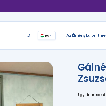
Az Élménykülönítmé
HU
Gálné 
Zsuz
Egy debreceni