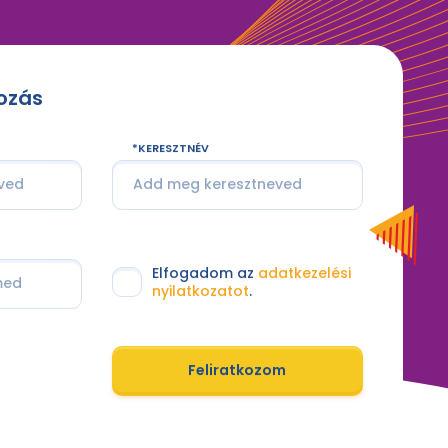
kozás
KERESZTNÉV
Elfogadom az
adatkezelési
nyilatkozatot
.
Feliratkozom