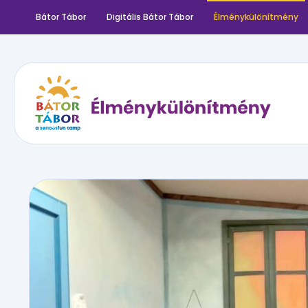
Bátor Tábor
Digitális Bátor Tábor
Élménykülönítmény