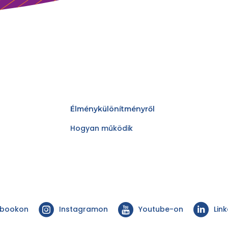
Élménykülönítményről
Hogyan működik
ebookon
Instagramon
Youtube-on
Lin