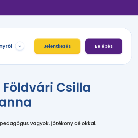
nyről
Jelentkezés
Belépés
Földvári Csilla
sanna
 pedagógus vagyok, jótékony célokkal.