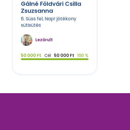
Gálné Földvári Csilla
Zsuzsanna
6. Süss fel, Nap! jótékony
sütisütés
Lezárult
50 000 Ft
Cél
50 000 Ft
100 %