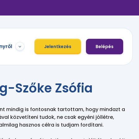
nyről
Jelentkezés
Belépés
g-Szőke Zsófia
t mindig is fontosnak tartottam, hogy mindazt a 
ával közvetíteni tudok, ne csak egyéni jóllétre, 
milag hasznos célra is tudjam fordítani.
