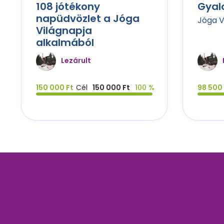
108 jótékony
Gyal
napüdvözlet a Jóga
Jóga V
Világnapja
alkalmából
Lezárult
150 000 Ft
Cél
150 000 Ft
100 %
98 500 