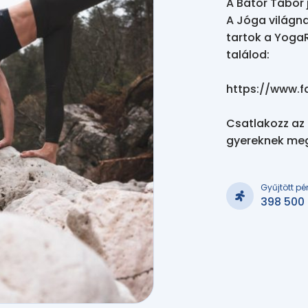
A Bátor Tábor 
A Jóga világna
tartok a YogaR
találod:

https://www.
Csatlakozz az 
gyereknek megv
Gyűjtött pé
398 500 