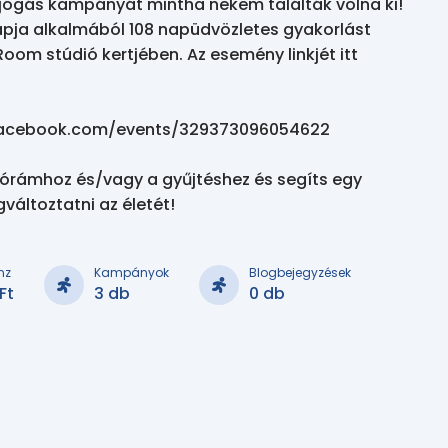
jógás kampányát mintha nekem találták volna ki! 
pja alkalmából 108 napüdvözletes gyakorlást 
oom stúdió kertjében. Az esemény linkjét itt 
facebook.com/events/329373096054622

órámhoz és/vagy a gyűjtéshez és segíts egy 
áltoztatni az életét!
nz
Kampányok
Blogbejegyzések
Ft
3 db
0 db