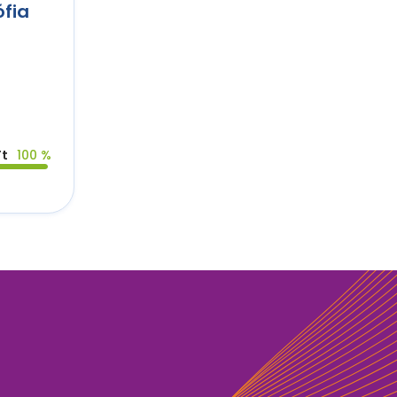
fia
Ft
100 %