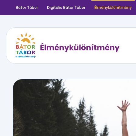
Bátor Tábor
Digitális Bátor Tábor
Élménykülönítmény