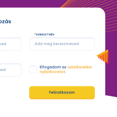
kozás
KERESZTNÉV
Elfogadom az
adatkezelési
nyilatkozatot
.
Feliratkozom