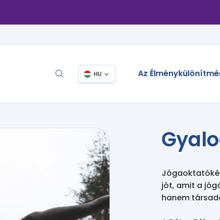
Az Élménykülönítmé
HU
Gyalo
Jógaoktatókén
jót, amit a jóg
hanem társadal