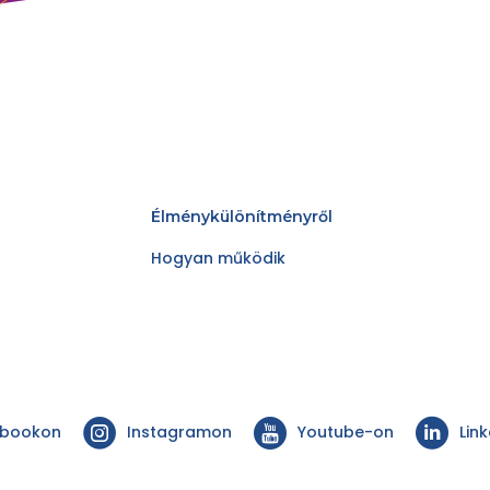
Élménykülönítményről
Hogyan működik
ebookon
Instagramon
Youtube-on
Lin