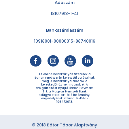
Adószám
18107913-1-41
Bankszámlaszám
10918001-00000015-88740016
Az online bankkártyás fizetések a
Barion rendszerén keresztül valósulnak
meg. A bankkártya adatok a
kereskedőhöz nem jutnak el. A
szolgáltatást nyújtó Barion Payment
Zrt. a Magyar Nemzeti Bank
felügyelete alatt álló intézmény,
engedélyének száma: H-EN-I-
1064/2013.
© 2018 Bátor Tábor Alapítvány