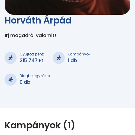
Horváth Árpád
Írj magadról valamit!
Gyűjtött pénz
Kampányok
215 747 Ft
1 db
Blogbejegyzések
0 db
Kampányok (1)