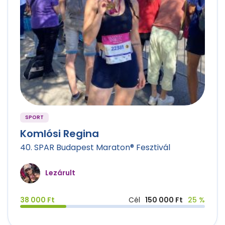
SPORT
Komlósi Regina
40. SPAR Budapest Maraton® Fesztivál
Lezárult
38 000 Ft
Cél
150 000 Ft
25 %