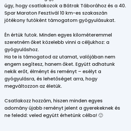
úgy, hogy csatlakozok a Bátrak Táborához és a 40. 
Spar Maraton Fesztivál 10 km-es szakaszán 
jótékony futóként támogatom gyógyulásukat.

Én értük futok. Minden egyes kilométeremmel 
szeretném őket közelebb vinni a céljukhoz: a 
gyógyuláshoz.

Ha te is támogatod az utamat, valójában nem 
engem segítesz, hanem őket. Együtt adhatunk 
nekik erőt, élményt és reményt – esélyt a 
gyógyulásra, és lehetőséget arra, hogy 
megváltozzon az életük.

Csatlakozz hozzám, hiszen minden egyes 
adomány újabb reményt jelent a gyerekeknek és 
ne feledd: veled együtt érhetünk célba! 🙂