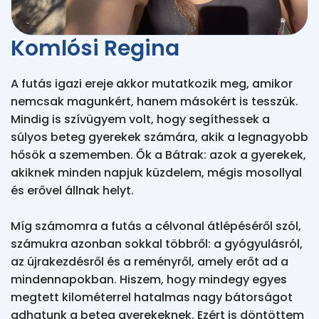
Komlósi Regina
A futás igazi ereje akkor mutatkozik meg, amikor 
nemcsak magunkért, hanem másokért is tesszük.

Mindig is szívügyem volt, hogy segíthessek a 
súlyos beteg gyerekek számára, akik a legnagyobb 
hősök a szememben. Ők a Bátrak: azok a gyerekek, 
akiknek minden napjuk küzdelem, mégis mosollyal 
és erővel állnak helyt.

Míg számomra a futás a célvonal átlépéséről szól, 
számukra azonban sokkal többről: a gyógyulásról, 
az újrakezdésről és a reményről, amely erőt ad a 
mindennapokban. Hiszem, hogy mindegy egyes 
megtett kilométerrel hatalmas nagy bátorságot 
adhatunk a beteg gyerekeknek. Ezért is döntöttem 