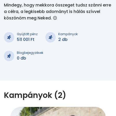
Mindegy, hogy mekkora összeget tudsz szánni erre 
a célra, a legkisebb adományt is hálás szívvel 
köszönöm meg Neked. 😊
Gyűjtött pénz
Kampányok
511 001 Ft
2 db
Blogbejegyzések
0 db
Kampányok (2)