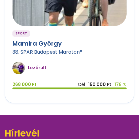
SPORT
Mamira György
38. SPAR Budapest Maraton®
Lezárult
268 000 Ft
Cél
150 000 Ft
178 %
Hírlevél