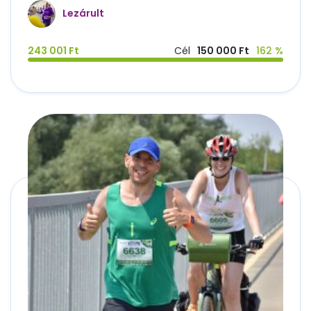
Lezárult
243 001 Ft
Cél
150 000 Ft
162 %