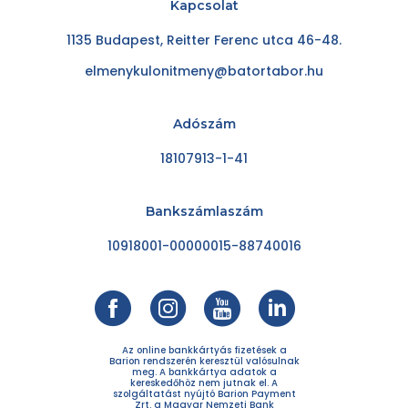
Kapcsolat
1135 Budapest, Reitter Ferenc utca 46-48.
elmenykulonitmeny@batortabor.hu
Adószám
18107913-1-41
Bankszámlaszám
10918001-00000015-88740016
Az online bankkártyás fizetések a
Barion rendszerén keresztül valósulnak
meg. A bankkártya adatok a
kereskedőhöz nem jutnak el. A
szolgáltatást nyújtó Barion Payment
Zrt. a Magyar Nemzeti Bank