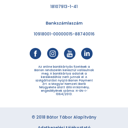
18107913-1-41
Bankszámlaszám
10918001-00000015-88740016
Az online bankkártyás fizetések a
Barion rendszerén keresztül valósulnak
meg. A bankkártya adatok a
kereskedőhöz nem jutnak el. A
szolgáltatást nyújtó Barion Payment
Zrt. a Magyar Nemzeti Bank
felügyelete alatt álló intézmény,
engedélyének száma: H-EN-I-
1064/2013.
© 2018 Bátor Tábor Alapítvány
Adatkezelési tájékoztató