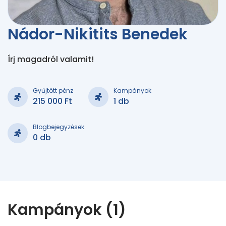
Nádor-Nikitits Benedek
Írj magadról valamit!
Gyűjtött pénz
Kampányok
215 000 Ft
1 db
Blogbejegyzések
0 db
Kampányok (1)