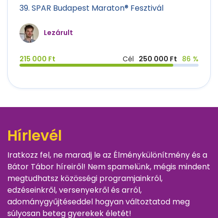
39. SPAR Budapest Maraton® Fesztivál
Lezárult
215 000 Ft
Cél
250 000 Ft
86 %
Hírlevél
Iratkozz fel, ne maradj le az Élménykülönítmény és a
Bátor Tábor híreiről! Nem spamelünk, mégis mindent
megtudhatsz közösségi programjainkról,
edzéseinkről, versenyekről és arról,
adománygyűjtéseddel hogyan változtatod meg
súlyosan beteg gyerekek életét!