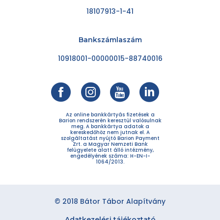
18107913-1-41
Bankszámlaszám
10918001-00000015-88740016
Az online bankkártyás fizetések a
Barion rendszerén keresztül valósulnak
meg. A bankkártya adatok a
kereskedőhöz nem jutnak el. A
szolgáltatást nyújtó Barion Payment
Zrt. a Magyar Nemzeti Bank
felügyelete alatt álló intézmény,
engedélyének száma: H-EN-I-
1064/2013.
© 2018 Bátor Tábor Alapítvány
Adatkezelési tájékoztató