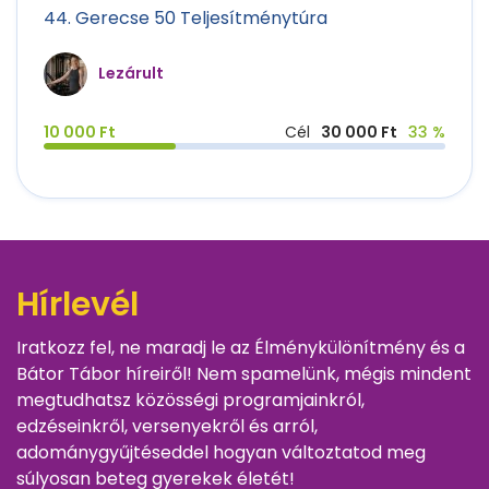
44. Gerecse 50 Teljesítménytúra
Lezárult
10 000 Ft
Cél
30 000 Ft
33 %
Hírlevél
Iratkozz fel, ne maradj le az Élménykülönítmény és a
Bátor Tábor híreiről! Nem spamelünk, mégis mindent
megtudhatsz közösségi programjainkról,
edzéseinkről, versenyekről és arról,
adománygyűjtéseddel hogyan változtatod meg
súlyosan beteg gyerekek életét!