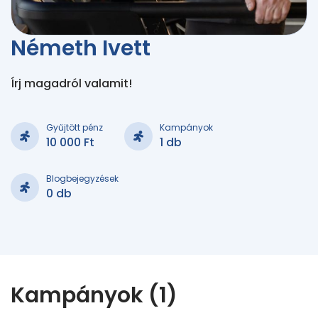
Németh Ivett
Írj magadról valamit!
Gyűjtött pénz
Kampányok
10 000 Ft
1 db
Blogbejegyzések
0 db
Kampányok (1)