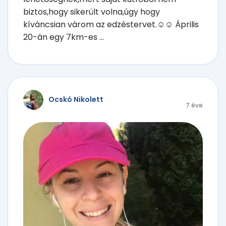
biztos,hogy sikerült volna,úgy hogy
kíváncsian várom az edzéstervet.☺️☺️ Április
20-án egy 7km-es ...
Ocskó Nikolett
7 éve