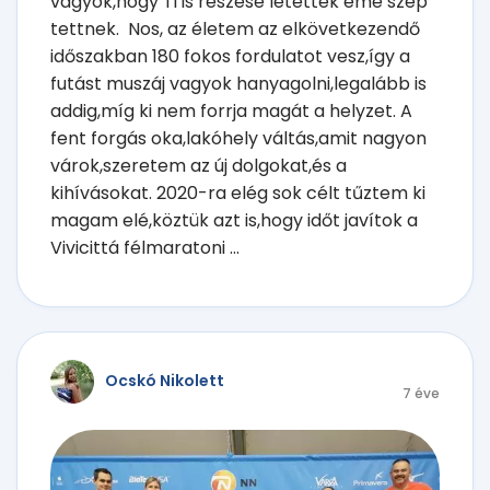
vagyok,hogy Ti is részese letettek eme szép
tettnek. Nos, az életem az elkövetkezendő
időszakban 180 fokos fordulatot vesz,így a
futást muszáj vagyok hanyagolni,legalább is
addig,míg ki nem forrja magát a helyzet. A
fent forgás oka,lakóhely váltás,amit nagyon
várok,szeretem az új dolgokat,és a
kihívásokat. 2020-ra elég sok célt tűztem ki
magam elé,köztük azt is,hogy időt javítok a
Vivicittá félmaratoni ...
Ocskó Nikolett
7 éve