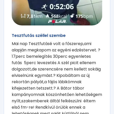
Tesztfutás széllel szembe
Mai nap Tesztfutásé volt a főszerep,ami
alapján megkapom az egyéni edzéstervet. ?
17perc bemelegítés 30perc egyenletes
futás 5perc levezetés A szél picit ellenem
dolgozott,de szerencsére nem kellett sokáig
elviselnünk egymást.? Kipobáltam az új
rekortán pályát,a fájós lábikómnak
kifejezetten tetszett.? A Bátor tábor
kampányomnak köszönhetően lehetőségem
nyílt,szakemberek álltál felkészülni éltem
első fm-re! Rendkívül örülök ennek a
lehetőségnek,mert saját kútfőből nem