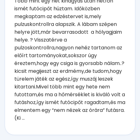
Több mint egy hét kihagyás után hetfőn
ismét futócipőt húztam. Időközben
megkaptam az edzéstervet is,mely
pulzuskontrollra alapszik. A lábam szépen
helyre jött,már bevarrasodott a hólyagjaim
helye. ? Visszatérve a
pulzoskontrollra,nagyon nehéz tartanom az
előírt tartományokat,sokszor úgy
éreztem,hogy egy csiga is gyorsabb nálam..?
kicsit megijeszt az erdmémy,de tudom,hogy
türelem játék az egész,így muszáj leszek
kitartani.Mivel több mint egy hete nem
futottam,és ma a hőmérséklet is kiváló volt a
futáshoz,így ismét futócipőt ragadtam,és ma
elmentem egy “nem nézek az órára” futásra.
(Ki ...