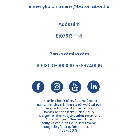
elmenykulonitmeny@batortabor.hu
Adószám
18107913-1-41
Bankszámlaszám
10918001-00000015-88740016
Az online bankkártyás fizetések a
Barion rendszerén keresztül valósulnak
meg. A bankkártya adatok a
kereskedőhöz nem jutnak el. A
szolgáltatást nyújtó Barion Payment
Zrt. a Magyar Nemzeti Bank
felügyelete alatt álló intézmény,
engedélyének száma: H-EN-I-
1064/2013.