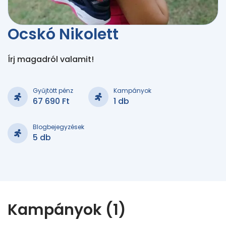
Ocskó Nikolett
Írj magadról valamit!
Gyűjtött pénz
Kampányok
67 690 Ft
1 db
Blogbejegyzések
5 db
Kampányok (1)