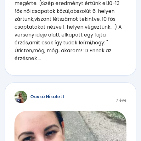
megérte. :)Szép eredményt értünk el,10-13
fős női csapatok közül,abszolút 6. helyen
zártunk,viszont létszámot tekintve, 10 fős
csaptatokat nézve 1. helyen végeztünk.. :) A
verseny ideje alatt elkapott egy fajta
érzés,amit csak így tudok leírni,hogy: "
Úristen,még, még.. akarom! :D Ennek az
érzésnek ...
Ocskó Nikolett
7 éve