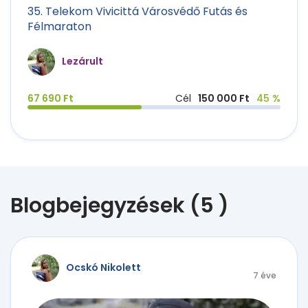
35. Telekom Vivicittá Városvédő Futás és
Félmaraton
Lezárult
67 690 Ft
Cél
150 000 Ft
45 %
Blogbejegyzések (5 )
Ocskó Nikolett
7 éve