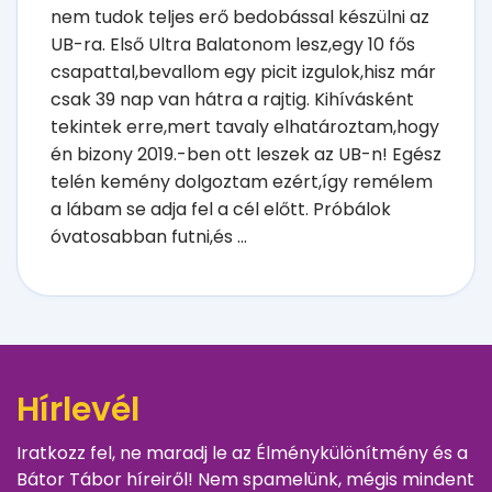
nem tudok teljes erő bedobással készülni az
UB-ra. Első Ultra Balatonom lesz,egy 10 fős
csapattal,bevallom egy picit izgulok,hisz már
csak 39 nap van hátra a rajtig. Kihívásként
tekintek erre,mert tavaly elhatároztam,hogy
én bizony 2019.-ben ott leszek az UB-n! Egész
telén kemény dolgoztam ezért,így remélem
a lábam se adja fel a cél előtt. Próbálok
óvatosabban futni,és ...
Hírlevél
Iratkozz fel, ne maradj le az Élménykülönítmény és a
Bátor Tábor híreiről! Nem spamelünk, mégis mindent