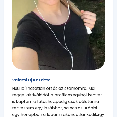
Valami Új Kezdete
Húú leírhatatlan érzés ez számomra. Ma
reggel aktiválódót a profilom,egyből kedvet
is kaptam a futáshoz,pedig csak délutánra
terveztem egy lazábbat, sajnos az utóbbi
egy hónapban a lábam rakoncátlankodik,így