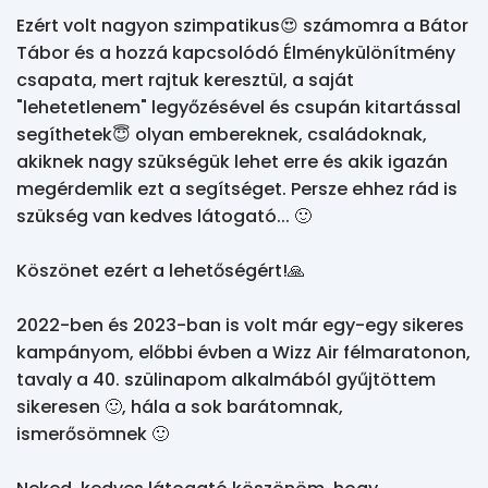
Ezért volt nagyon szimpatikus😍 számomra a Bátor 
Tábor és a hozzá kapcsolódó Élménykülönítmény 
csapata, mert rajtuk keresztül, a saját 
"lehetetlenem" legyőzésével és csupán kitartással 
segíthetek😇 olyan embereknek, családoknak, 
akiknek nagy szükségük lehet erre és akik igazán 
megérdemlik ezt a segítséget. Persze ehhez rád is 
szükség van kedves látogató... 🙂

Köszönet ezért a lehetőségért!🙏

2022-ben és 2023-ban is volt már egy-egy sikeres 
kampányom, előbbi évben a Wizz Air félmaratonon, 
tavaly a 40. szülinapom alkalmából gyűjtöttem 
sikeresen 🙂, hála a sok barátomnak, 
ismerősömnek 🙂
