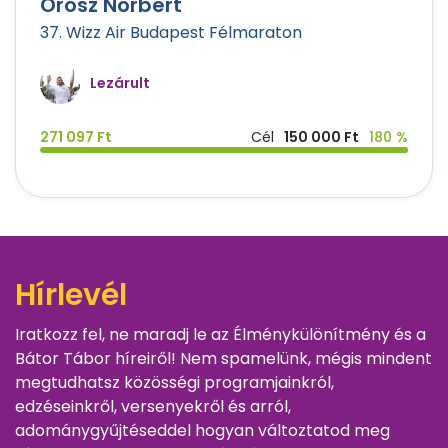
Orosz Norbert
37. Wizz Air Budapest Félmaraton
Lezárult
271 097 Ft
Cél
150 000 Ft
180 %
Hírlevél
Iratkozz fel, ne maradj le az Élménykülönítmény és a
Bátor Tábor híreiről! Nem spamelünk, mégis mindent
megtudhatsz közösségi programjainkról,
edzéseinkről, versenyekről és arról,
adománygyűjtéseddel hogyan változtatod meg