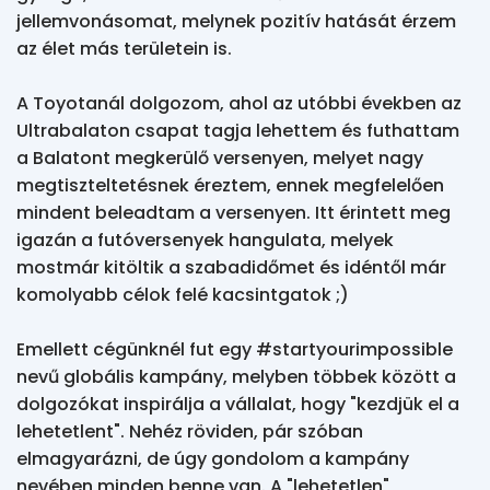
jellemvonásomat, melynek pozitív hatását érzem 
az élet más területein is. 

A Toyotanál dolgozom, ahol az utóbbi években az 
Ultrabalaton csapat tagja lehettem és futhattam 
a Balatont megkerülő versenyen, melyet nagy 
megtiszteltetésnek éreztem, ennek megfelelően 
mindent beleadtam a versenyen. Itt érintett meg 
igazán a futóversenyek hangulata, melyek 
mostmár kitöltik a szabadidőmet és idéntől már 
komolyabb célok felé kacsintgatok ;)

Emellett cégünknél fut egy #startyourimpossible 
nevű globális kampány, melyben többek között a 
dolgozókat inspirálja a vállalat, hogy "kezdjük el a 
lehetetlent". Nehéz röviden, pár szóban 
elmagyarázni, de úgy gondolom a kampány 
nevében minden benne van. A "lehetetlen" 