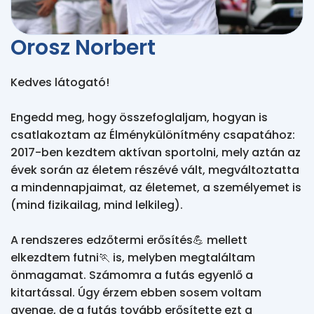
Orosz Norbert
Kedves látogató!

Engedd meg, hogy összefoglaljam, hogyan is 
csatlakoztam az Élménykülönítmény csapatához:

2017-ben kezdtem aktívan sportolni, mely aztán az 
évek során az életem részévé vált, megváltoztatta 
a mindennapjaimat, az életemet, a személyemet is 
(mind fizikailag, mind lelkileg). 

A rendszeres edzőtermi erősítés💪 mellett 
elkezdtem futni🏃 is, melyben megtaláltam 
önmagamat. Számomra a futás egyenlő a 
kitartással. Úgy érzem ebben sosem voltam 
gyenge, de a futás tovább erősítette ezt a 