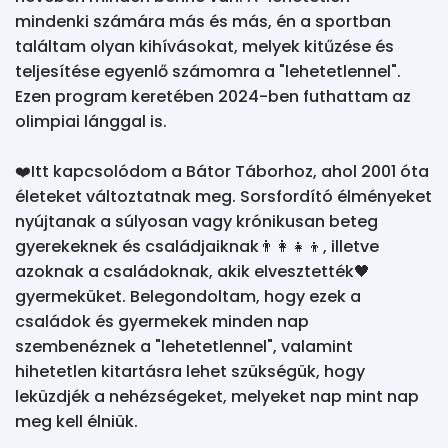
mindenki számára más és más, én a sportban 
találtam olyan kihívásokat, melyek kitűzése és 
teljesítése egyenlő számomra a "lehetetlennel". 
Ezen program keretében 2024-ben futhattam az 
olimpiai lánggal is.

❤️Itt kapcsolódom a Bátor Táborhoz, ahol 2001 óta 
életeket változtatnak meg. Sorsfordító élményeket 
nyújtanak a súlyosan vagy krónikusan beteg 
gyerekeknek és családjaiknak👨‍👩‍👧‍👦, illetve 
azoknak a családoknak, akik elvesztették🖤 
gyermeküket. Belegondoltam, hogy ezek a 
családok és gyermekek minden nap 
szembenéznek a "lehetetlennel", valamint 
hihetetlen kitartásra lehet szükségük, hogy 
leküzdjék a nehézségeket, melyeket nap mint nap 
meg kell élniük.
