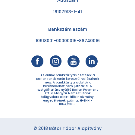
Adószám
18107913-1-41
Bankszámlaszám
10918001-00000015-88740016
Az online bankkártyás fizetések a
Barion rendszerén keresztül valósulnak
meg. A bankkártya adatok a
kereskedőhöz nem jutnak el. A
szolgáltatást nyújtó Barion Payment
Zrt. a Magyar Nemzeti Bank
felügyelete alatt álló intézmény,
engedélyének száma: H-EN-I-
1064/2013.
© 2018 Bátor Tábor Alapítvány