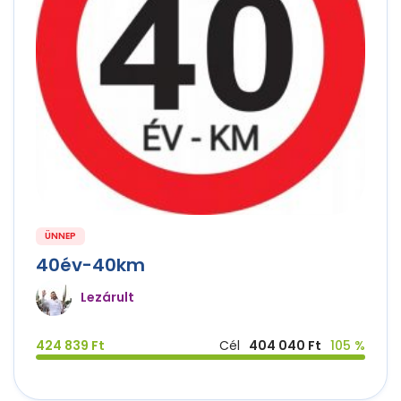
ÜNNEP
40év-40km
Lezárult
424 839 Ft
Cél
404 040 Ft
105 %