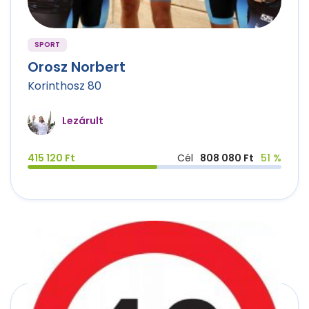
SPORT
Orosz Norbert
Korinthosz 80
Lezárult
415 120 Ft
Cél
808 080 Ft
51 %