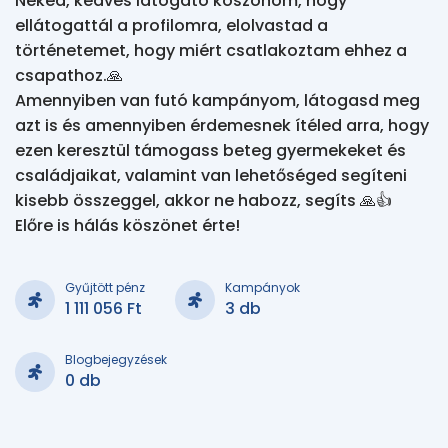
Neked, kedves látogató köszönöm, hogy 
ellátogattál a profilomra, elolvastad a 
történetemet, hogy miért csatlakoztam ehhez a 
csapathoz.🙏

Amennyiben van futó kampányom, látogasd meg 
azt is és amennyiben érdemesnek ítéled arra, hogy 
ezen keresztül támogass beteg gyermekeket és 
családjaikat, valamint van lehetőséged segíteni 
kisebb összeggel, akkor ne habozz, segíts 🙏👍 
Előre is hálás köszönet érte!
Gyűjtött pénz
Kampányok
1 111 056 Ft
3 db
Blogbejegyzések
0 db