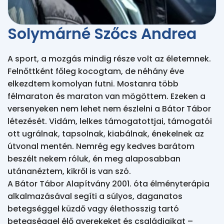
Solymárné Szőcs Andrea
A sport, a mozgás mindig része volt az életemnek. 
Felnőttként főleg kocogtam, de néhány éve 
elkezdtem komolyan futni. Mostanra több 
félmaraton és maraton van mögöttem. Ezeken a 
versenyeken nem lehet nem észlelni a Bátor Tábor 
létezését. Vidám, lelkes támogatottjai, támogatói 
ott ugrálnak, tapsolnak, kiabálnak, énekelnek az 
útvonal mentén. Nemrég egy kedves barátom 
beszélt nekem róluk, én meg alaposabban 
utánanéztem, kikről is van szó.

A Bátor Tábor Alapítvány 2001. óta élményterápia 
alkalmazásával segíti a súlyos, daganatos 
betegséggel küzdő vagy élethosszig tartó 
betegséggel élő gyerekeket és családjaikat – 