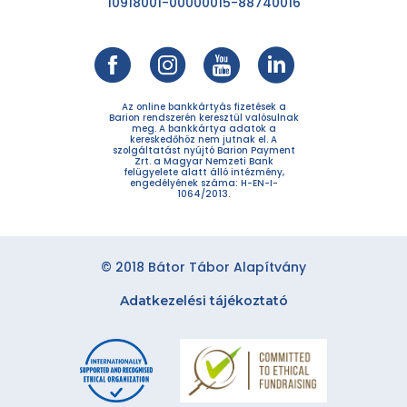
10918001-00000015-88740016
Az online bankkártyás fizetések a
Barion rendszerén keresztül valósulnak
meg. A bankkártya adatok a
kereskedőhöz nem jutnak el. A
szolgáltatást nyújtó Barion Payment
Zrt. a Magyar Nemzeti Bank
felügyelete alatt álló intézmény,
engedélyének száma: H-EN-I-
1064/2013.
© 2018 Bátor Tábor Alapítvány
Adatkezelési tájékoztató