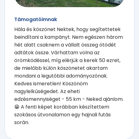
Támogatóimnak
Hála és köszönet Nektek, hogy segítettetek
beindítani a kampányt. Nem egészen három
hét alatt csaknem a vállalt összeg ötödét
adtátok össze. Várhattam volna az
örömködéssel, míg elérjük a kerek 50 ezret,
de mielőbb külön köszönetet akartam
mondani a legutóbbi adományozónak.
Kedves ismeretlen! Köszönöm
nagylelkűségedet. Az eheti
edzésmennyiséget - 55 km - Neked ajánlom.
😁 A fenti képet korábban készítettem
szokásos útvonalamon egy hajnali futás
során.