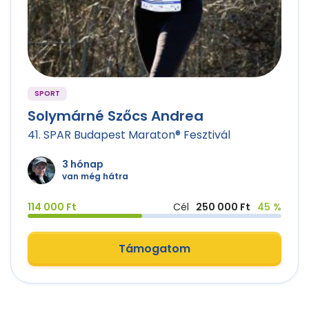
SPORT
Solymárné Szőcs Andrea
41. SPAR Budapest Maraton® Fesztivál
3 hónap
van még hátra
114 000 Ft
Cél
250 000 Ft
45 %
Támogatom