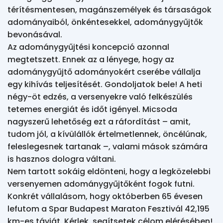
térítésmentesen, magánszemélyek és társaságok 
adományaiból, önkéntesekkel, adománygyűjtők 
bevonásával.

Az adománygyűjtési koncepció azonnal 
megtetszett. Ennek az a lényege, hogy az 
adománygyűjtő adományokért cserébe vállalja 
egy kihívás teljesítését. Gondoljatok bele! A heti 
négy-öt edzés, a versenyekre való felkészülés 
tetemes energiát és időt igényel. Micsoda 
nagyszerű lehetőség ezt a ráfordítást – amit, 
tudom jól, a kívülállók értelmetlennek, öncélúnak, 
feleslegesnek tartanak –, valami mások számára 
is hasznos dologra váltani.

Nem tartott sokáig eldönteni, hogy a legközelebbi 
versenyemen adománygyűjtőként fogok futni. 
Konkrét vállalásom, hogy októberben 65 évesen 
lefutom a Spar Budapest Maraton Fesztivál 42,195 
km-es távját. Kérlek, segítsetek célom elérésében!
