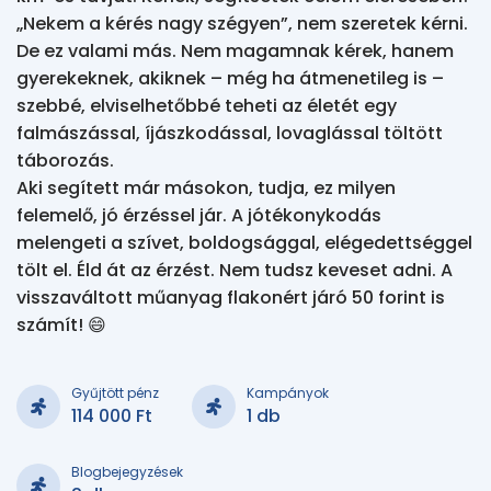
„Nekem a kérés nagy szégyen”, nem szeretek kérni. 
De ez valami más. Nem magamnak kérek, hanem 
gyerekeknek, akiknek – még ha átmenetileg is – 
szebbé, elviselhetőbbé teheti az életét egy 
falmászással, íjászkodással, lovaglással töltött 
táborozás.

Aki segített már másokon, tudja, ez milyen 
felemelő, jó érzéssel jár. A jótékonykodás 
melengeti a szívet, boldogsággal, elégedettséggel 
tölt el. Éld át az érzést. Nem tudsz keveset adni. A 
visszaváltott műanyag flakonért járó 50 forint is 
számít! 😄
Gyűjtött pénz
Kampányok
114 000 Ft
1 db
Blogbejegyzések