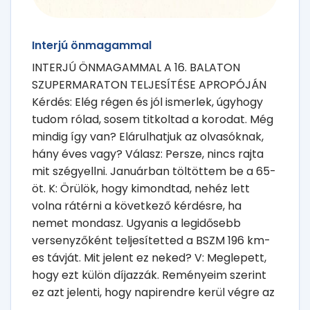
Interjú önmagammal
INTERJÚ ÖNMAGAMMAL A 16. BALATON
SZUPERMARATON TELJESÍTÉSE APROPÓJÁN
Kérdés: Elég régen és jól ismerlek, úgyhogy
tudom rólad, sosem titkoltad a korodat. Még
mindig így van? Elárulhatjuk az olvasóknak,
hány éves vagy? Válasz: Persze, nincs rajta
mit szégyellni. Januárban töltöttem be a 65-
öt. K: Örülök, hogy kimondtad, nehéz lett
volna rátérni a következő kérdésre, ha
nemet mondasz. Ugyanis a legidősebb
versenyzőként teljesítetted a BSZM 196 km-
es távját. Mit jelent ez neked? V: Meglepett,
hogy ezt külön díjazzák. Reményeim szerint
ez azt jelenti, hogy napirendre kerül végre az
...