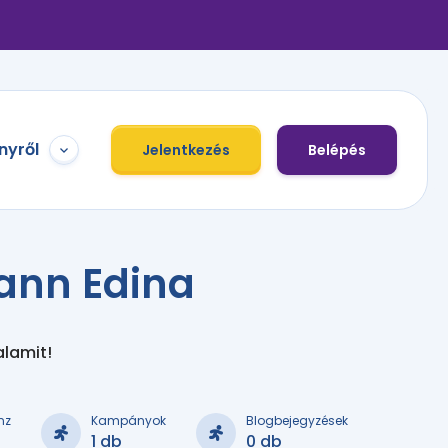
nyről
Jelentkezés
Belépés
ann Edina
alamit!
nz
Kampányok
Blogbejegyzések
1 db
0 db