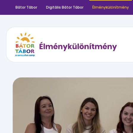
Bátor Tábor
Digitális Bátor Tábor
Élménykülönítmény