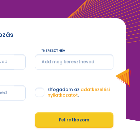
kozás
KERESZTNÉV
Elfogadom az
adatkezelési
nyilatkozatot
.
Feliratkozom