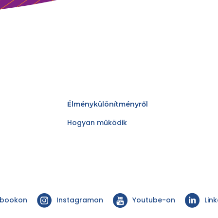
Élménykülönítményről
Hogyan működik
ebookon
Instagramon
Youtube-on
Lin