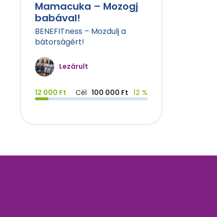
Mamacuka – Mozogj
babával!
BENEFITness – Mozdulj a
bátorságért!
Lezárult
12 000 Ft
Cél
100 000 Ft
12 %