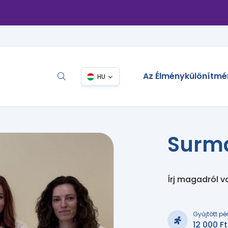
Az Élménykülönítmé
HU
Surm
Írj magadról v
Gyűjtött pé
12 000 Ft