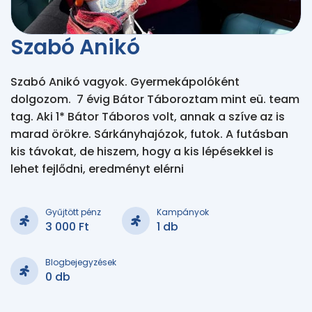
Szabó Anikó
Szabó Anikó vagyok. Gyermekápolóként 
dolgozom.  7 évig Bátor Táboroztam mint eü. team 
tag. Aki 1* Bátor Táboros volt, annak a szíve az is 
marad örökre. Sárkányhajózok, futok. A futásban 
kis távokat, de hiszem, hogy a kis lépésekkel is 
lehet fejlődni, eredményt elérni
Gyűjtött pénz
Kampányok
3 000 Ft
1 db
Blogbejegyzések
0 db