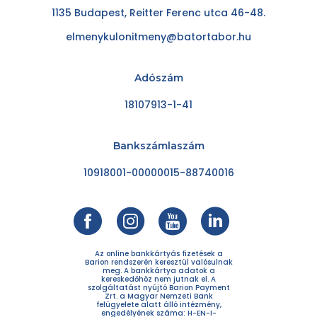
1135 Budapest, Reitter Ferenc utca 46-48.
elmenykulonitmeny@batortabor.hu
Adószám
18107913-1-41
Bankszámlaszám
10918001-00000015-88740016
Az online bankkártyás fizetések a
Barion rendszerén keresztül valósulnak
meg. A bankkártya adatok a
kereskedőhöz nem jutnak el. A
szolgáltatást nyújtó Barion Payment
Zrt. a Magyar Nemzeti Bank
felügyelete alatt álló intézmény,
engedélyének száma: H-EN-I-