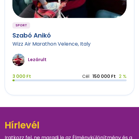
SPORT
Szabó Anikó
Wizz Air Marathon Velence, Italy
Lezárult
3 000 Ft
Cél
150 000 Ft
2 %
Hírlevél
Iratkozz fel, ne maradj le az Élménykülönítmény és a