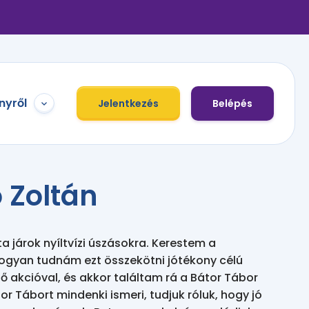
nyről
Jelentkezés
Belépés
 Zoltán
a járok nyíltvízi úszásokra. Kerestem a 
ogyan tudnám ezt összekötni jótékony célú 
akcióval, és akkor találtam rá a Bátor Tábor 
or Tábort mindenki ismeri, tudjuk róluk, hogy jó 