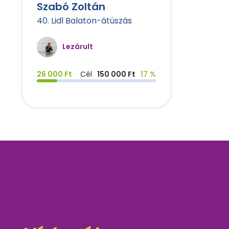
Szabó Zoltán
40. Lidl Balaton-átúszás
Lezárult
26 000 Ft
Cél
150 000 Ft
17 %