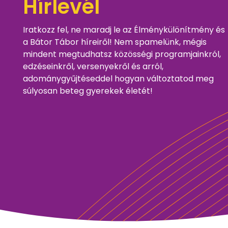
Hírlevél
Iratkozz fel, ne maradj le az Élménykülönítmény és
a Bátor Tábor híreiről! Nem spamelünk, mégis
mindent megtudhatsz közösségi programjainkról,
edzéseinkről, versenyekről és arról,
adománygyűjtéseddel hogyan változtatod meg
súlyosan beteg gyerekek életét!