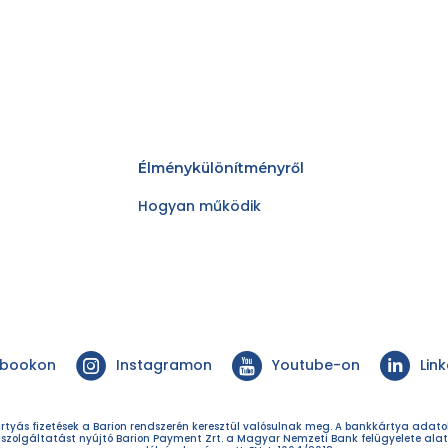
Élménykülönítményről
Hogyan működik
ebookon
Instagramon
Youtube-on
Lin
rtyás fizetések a Barion rendszerén keresztül valósulnak meg. A bankkártya adat
 szolgáltatást nyújtó Barion Payment Zrt. a Magyar Nemzeti Bank felügyelete alat