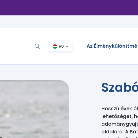
Az Élménykülönítmé
HU
Szabó
Hosszú évek ót
lehetőséget, h
adománygyűjtő 
oldalára. A Bát