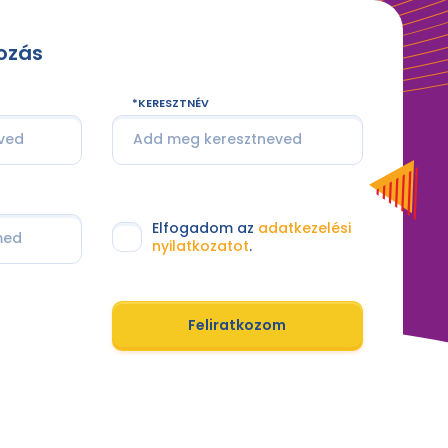
kozás
KERESZTNÉV
Elfogadom az
adatkezelési
nyilatkozatot
.
Feliratkozom