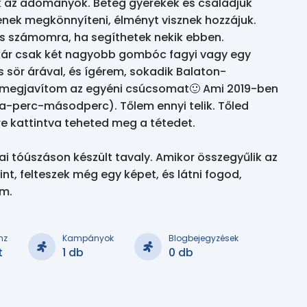
k az adományok. Beteg gyerekek és családjuk 
enek megkönnyíteni, élményt visznek hozzájuk. 
s számomra, ha segíthetek nekik ebben.

akár csak két nagyobb gombóc fagyi vagy egy 
s sör árával, és ígérem, sokadik Balaton-
egjavítom az egyéni csúcsomat🙂 Ami 2019-ben 
óra-perc-másodperc). Tőlem ennyi telik. Tőled 
re kattintva teheted meg a tétedet.

tai tóúszáson készült tavaly. Amikor összegyűlik az 
int, felteszek még egy képet, és látni fogod, 
em.
nz
Kampányok
Blogbejegyzések
t
1 db
0 db