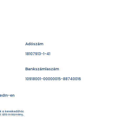
Adószám
18107913-1-41
Bankszámlaszám
10918001-00000015-88740016
kedIn-en
ok a kereskedőhöz
t álló intézmény,