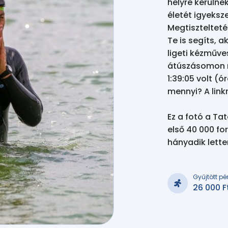
helyre kerülne
életét igyeksz
Megtisztelteté
Te is segíts, 
ligeti kézműve
átúszásomon m
1:39:05 volt (
mennyi? A link
Ez a fotó a Ta
első 40 000 for
hányadik lett
Gyűjtött pé
26 000 F