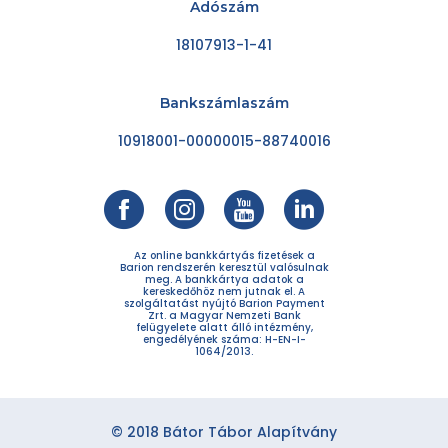
Adószám
18107913-1-41
Bankszámlaszám
10918001-00000015-88740016
Az online bankkártyás fizetések a
Barion rendszerén keresztül valósulnak
meg. A bankkártya adatok a
kereskedőhöz nem jutnak el. A
szolgáltatást nyújtó Barion Payment
Zrt. a Magyar Nemzeti Bank
felügyelete alatt álló intézmény,
engedélyének száma: H-EN-I-
1064/2013.
© 2018 Bátor Tábor Alapítvány