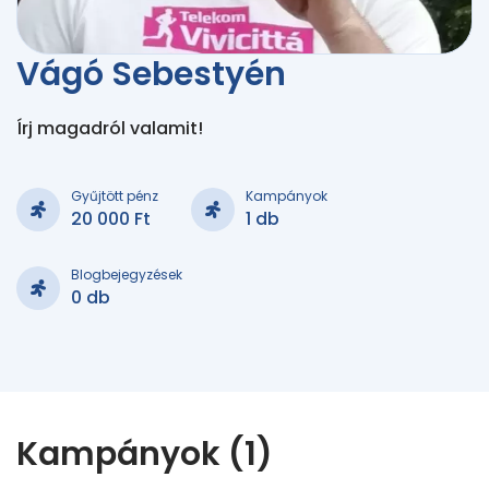
Vágó Sebestyén
Írj magadról valamit!
Gyűjtött pénz
Kampányok
20 000 Ft
1 db
Blogbejegyzések
0 db
Kampányok (1)