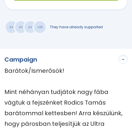
They have already supported
XY
XY
XY
+33
Campaign
Barátok/Ismerősök!

Mint néhányan tudjátok nagy fába 
vágtuk a fejszénket Rodics Tamás 
barátommal kettesben! Arra készülünk, 
hogy párosban teljesítjük az Ultra 