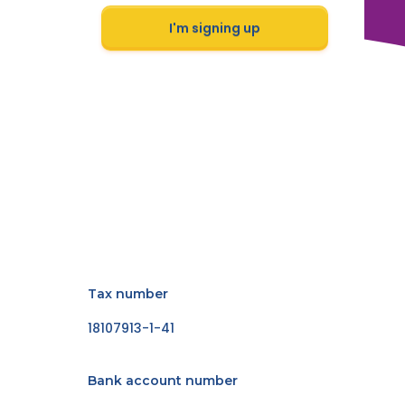
I'm signing up
Tax number
18107913-1-41
Bank account number