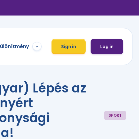
különítmény
Sign in
Log in
yar) Lépés az
nyért
konysági
SPORT
sa!