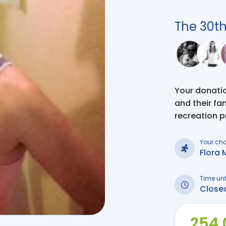
The 30t
Your donation
and their fa
recreation 
Your ch
Flora 
Time unt
Close
254 