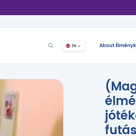
About Élmény
EN
(Mag
élmé
jóté
futá