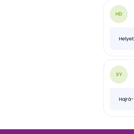
HD
Helyet
XY
Hajrá-