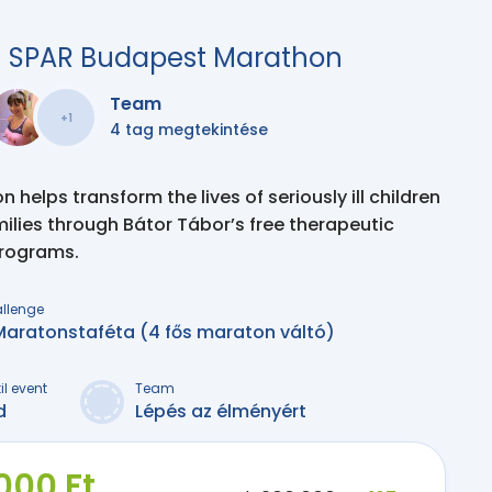
h SPAR Budapest Marathon
Team
+1
4 tag megtekintése
 helps transform the lives of seriously ill children
milies through Bátor Tábor’s free therapeutic
programs.
allenge
Maratonstaféta (4 fős maraton váltó)
il event
Team
d
Lépés az élményért
000 Ft