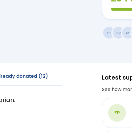
FP
HD
XY
lready donated (12)
Latest su
See how man
arian.
FP