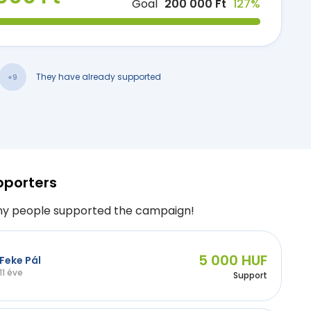
Goal
200 000 Ft
127%
They have already supported
+9
pporters
y people supported the campaign!
5 000 HUF
Feke Pál
11 éve
Support