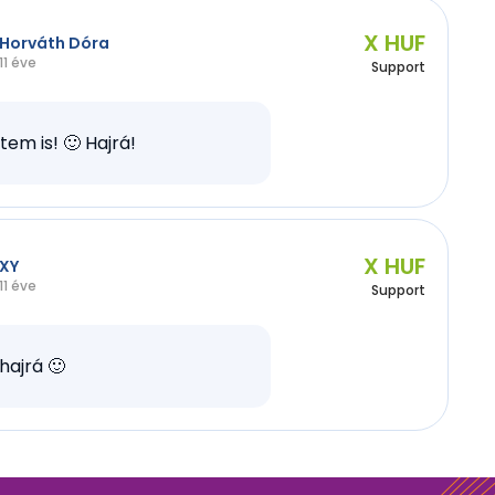
X HUF
Horváth Dóra
11 éve
Support
tem is! 🙂 Hajrá!
X HUF
XY
11 éve
Support
hajrá 🙂