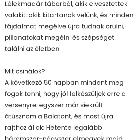
Lélekmadár táborból, akik elvesztettek 
valakit: akik kitartanak velünk, és minden 
fájdalmat megélve újra tudnak örülni, 
pillanatokat megélni és szépséget 
találni az életben.

Mit csinálok?

A következő 50 napban mindent meg 
fogok tenni, hogy jól felkészüljek erre a 
versenyre: egyszer már siekrült 
átúsznom a Balatont, és most újra 
rajthoz állok: Hetente legalább 
háromszor-négyszer elmegyek majd 