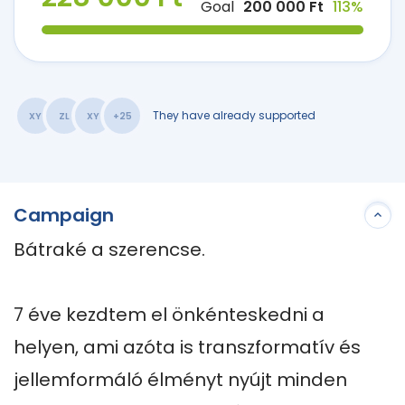
Goal
200 000 Ft
113%
They have already supported
XY
ZL
XY
+25
Campaign
Bátraké a szerencse.

7 éve kezdtem el önkénteskedni a 
helyen, ami azóta is transzformatív és 
jellemformáló élményt nyújt minden 