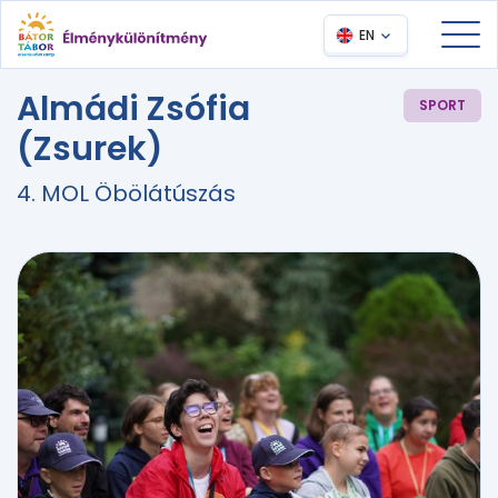
EN
Almádi Zsófia
SPORT
(Zsurek)
4. MOL Öbölátúszás