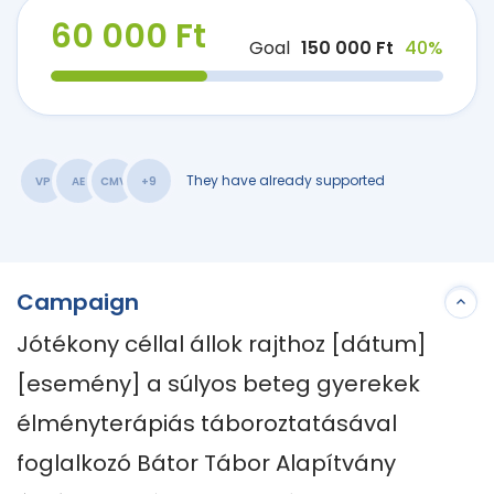
60 000 Ft
Goal
150 000 Ft
40%
They have already supported
VP
AE
CMV
+9
Campaign
Jótékony céllal állok rajthoz [dátum] 
[esemény] a súlyos beteg gyerekek 
élményterápiás táboroztatásával 
foglalkozó Bátor Tábor Alapítvány 