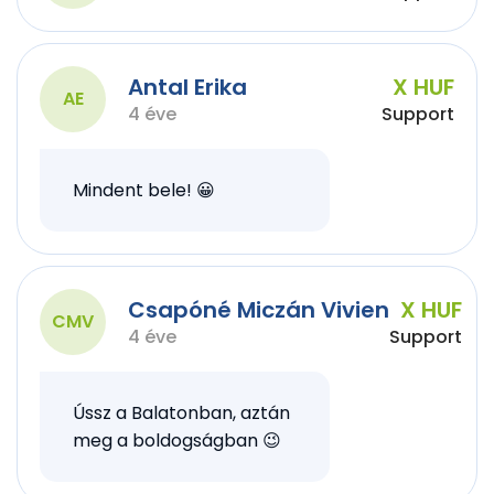
Antal Erika
X HUF
AE
4 éve
Support
Mindent bele! 😀
Csapóné Miczán Vivien
X HUF
CMV
4 éve
Support
Ússz a Balatonban, aztán
meg a boldogságban 😉