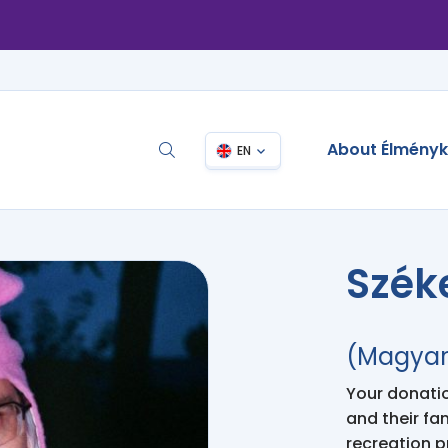
About Élmény
EN
Szék
(Magyar)
Your donation
and their fa
recreation 