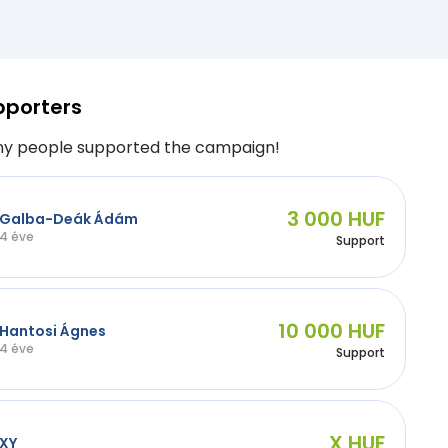
pporters
y people supported the campaign!
3 000 HUF
Galba-Deák Ádám
4 éve
Support
10 000 HUF
Hantosi Ágnes
4 éve
Support
X HUF
XY