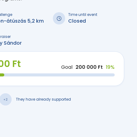
allenge
Time until event
on-átúszás 5,2 km
Closed
raiser
ly Sándor
00 Ft
Goal
200 000 Ft
19%
They have already supported
+2