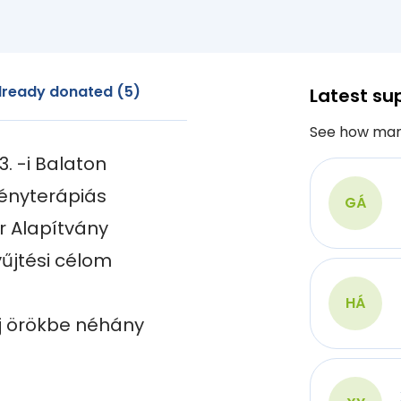
lready donated (5)
Latest su
See how man
. -i Balaton 
ényterápiás 
GÁ
 Alapítvány 
jtési célom 
HÁ
dj örökbe néhány 