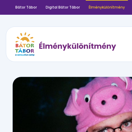
Bátor Tábor
Digital Bátor Tábor
Élménykülönítmény