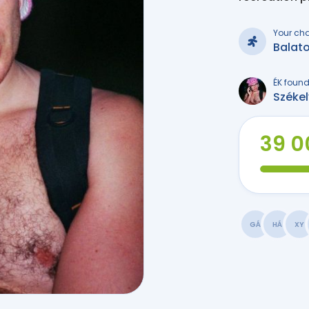
Your ch
Balat
ÉK found
Széke
39 0
GÁ
HÁ
XY