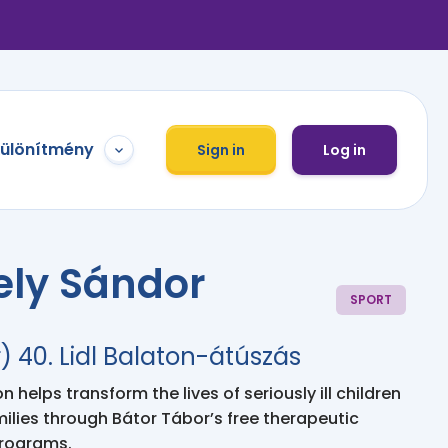
különítmény
Sign in
Log in
ely Sándor
SPORT
 40. Lidl Balaton-átúszás
 helps transform the lives of seriously ill children
milies through Bátor Tábor’s free therapeutic
programs.