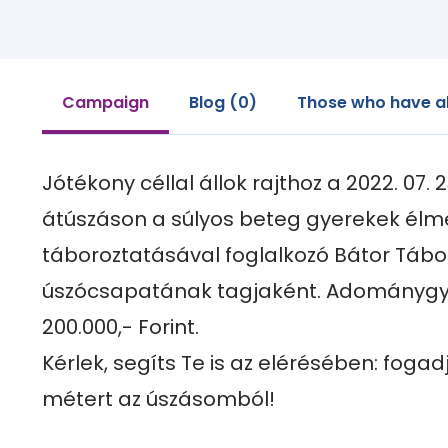
Campaign
Blog (0)
Those who have a
Jótékony céllal állok rajthoz a 2022. 07. 23
átúszáson a súlyos beteg gyerekek élm
táboroztatásával foglalkozó Bátor Tábor
úszócsapatának tagjaként. Adománygyű
200.000,- Forint. 

Kérlek, segíts Te is az elérésében: foga
métert az úszásomból!