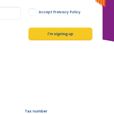
Accept Preivacy Policy
I'm signing up
Tax number