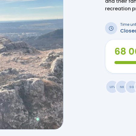
and their fa
recreation 
Time unt
Close
68 0
UFV
NK
SG