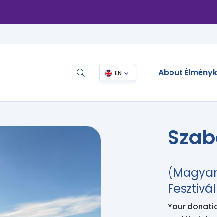
About Élmény
EN
Szab
(Magyar
Fesztivál
Your donation