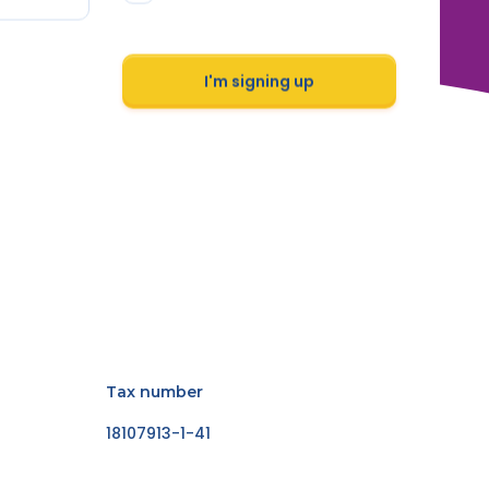
I'm signing up
Tax number
18107913-1-41