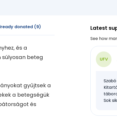
lready donated (9)
Latest su
See how man
hez, és a 
súlyosan beteg 
UFV
Szabó 
ányokat gyűjtsek a 
Kitart
táboro
ekek a betegségük 
Sok si
bátorságot és 