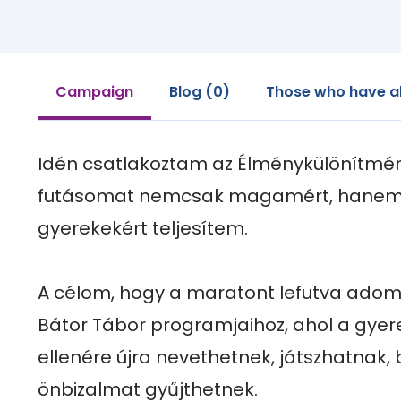
Campaign
Blog (0)
Those who have a
Idén csatlakoztam az Élménykülönítmény
futásomat nemcsak magamért, hanem 
gyerekekért teljesítem.

A célom, hogy a maratont lefutva adom
Bátor Tábor programjaihoz, ahol a gyer
ellenére újra nevethetnek, játszhatnak, 
önbizalmat gyűjthetnek.
