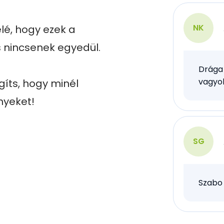
NK
é, hogy ezek a 
s nincsenek egyedül.

Drága 
vagyok
íts, hogy minél 
nyeket!
SG
Szabo 