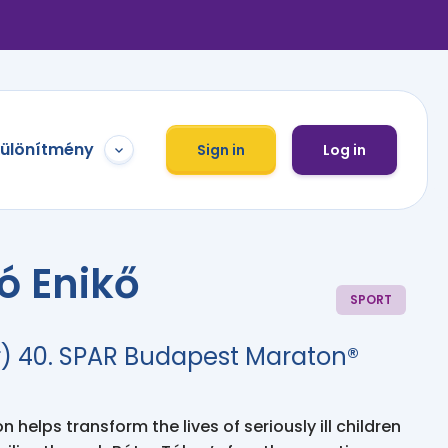
különítmény
Sign in
Log in
ó Enikő
SPORT
) 40. SPAR Budapest Maraton®
 helps transform the lives of seriously ill children