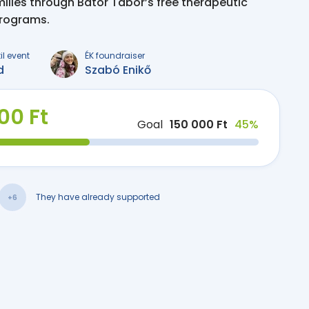
milies through Bátor Tábor’s free therapeutic
programs.
il event
ÉK foundraiser
d
Szabó Enikő
00 Ft
Goal
150 000 Ft
45%
They have already supported
+6