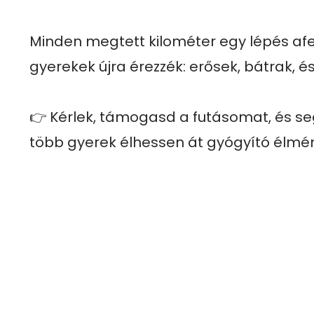
Minden megtett kilométer egy lépés afel
gyerekek újra érezzék: erősek, bátrak, é
👉 Kérlek, támogasd a futásomat, és seg
több gyerek élhessen át gyógyító élmé