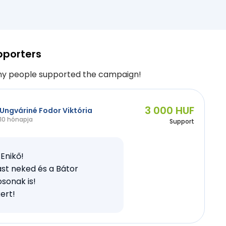
pporters
y people supported the campaign!
3 000 HUF
Ungváriné Fodor Viktória
10 hónapja
Support
Enikő!
ást neked és a Bátor
sonak is!
kert!