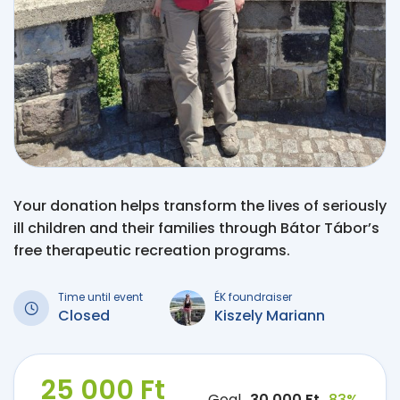
Your donation helps transform the lives of seriously
ill children and their families through Bátor Tábor’s
free therapeutic recreation programs.
Time until event
ÉK foundraiser
Closed
Kiszely Mariann
25 000 Ft
Goal
30 000 Ft
83%