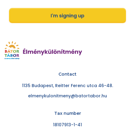
I'm signing up
Contact
1135 Budapest, Reitter Ferenc utca 46-48.
elmenykulonitmeny@batortabor.hu
Tax number
18107913-1-41