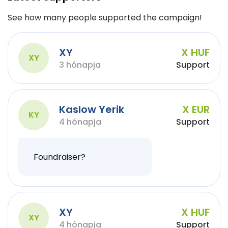
See how many people supported the campaign!
XY
X HUF
XY
3 hónapja
Support
Kaslow Yerik
X EUR
KY
4 hónapja
Support
Foundraiser?
XY
X HUF
XY
4 hónapja
Support