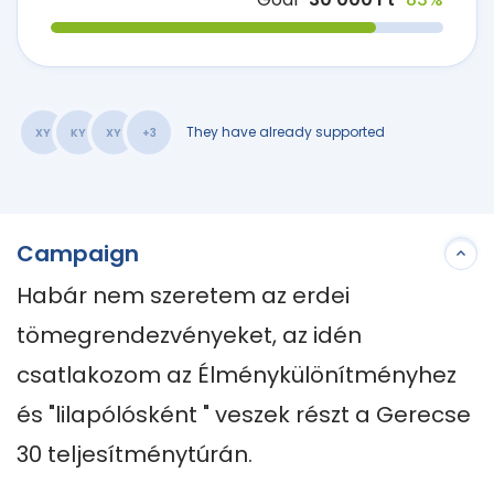
They have already supported
XY
KY
XY
+3
Campaign
Habár nem szeretem az erdei 
tömegrendezvényeket, az idén 
csatlakozom az Élménykülönítményhez 
és "lilapólósként " veszek részt a Gerecse 
30 teljesítménytúrán.
